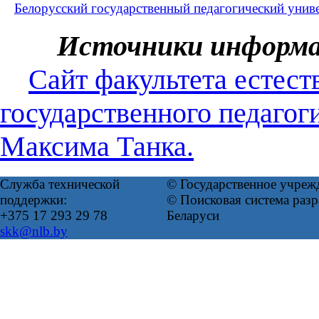
Белорусский государственный педагогический унив
Источники информ
Сайт факультета естест
государственного педагог
Максима Танка.
Служба технической
© Государственное учреж
поддержки:
© Поисковая система ра
+375 17 293 29 78
Беларуси
skk@nlb.by