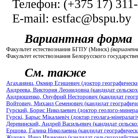
Телефон: (+375 17) 311-2
E-mail: estfac@bspu.by
Вариантная форма
Факультет естествознания БГПУ (Минск)
(вариантн
Факультет естествознания Белорусского государствен
См. также
Агаханянц, Окмир Егишевич (доктор географическ
Андреева, Виктория Леонидовна (кандидат сельскохо
Андрющенко, Онуфрий Несторович (кандидат геогра
Войтович, Михаил Семенович (кандидат географиче
Гурский, Борис Николаевич (доктор геолого-минера
Гурскі, Барыс Мікалаевіч (доктар геолага-мінералаг
Деревинский, Андрей Васильевич (кандидат сельскох
Ершова, Галина Николаевна (кандидат географическ
Жукова, Инна Ивановна (кандидат сельскохозяйствен