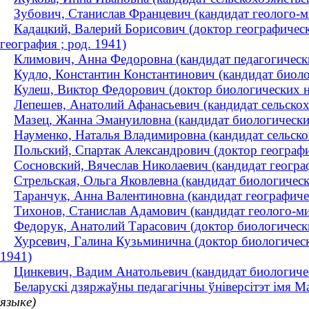
Зубович, Станислав Францевич (кандидат геолого-м
Кадацкий, Валерий Борисович (доктор географически
география ; род. 1941)
Климович, Анна Федоровна (кандидат педагогически
Кудло, Константин Константинович (кандидат биоло
Кулеш, Виктор Федорович (доктор биологических на
Лепешев, Анатолий Афанасьевич (кандидат сельскох
Мазец, Жанна Эмануиловна (кандидат биологических 
Науменко, Наталья Владимировна (кандидат сельскох
Польский, Спартак Александрович (доктор географи
Сосновский, Вячеслав Николаевич (кандидат географ
Стрельская, Ольга Яковлевна (кандидат биологическ
Таранчук, Анна Валентиновна (кандидат географичес
Тихонов, Станислав Адамович (кандидат геолого-ми
Федорук, Анатолий Тарасович (доктор биологически
Хурсевич, Галина Кузьминична (доктор биологически
1941)
Цинкевич, Вадим Анатольевич (кандидат биологиче
Беларускі дзяржаўны педагагічны ўніверсітэт імя М
языке)