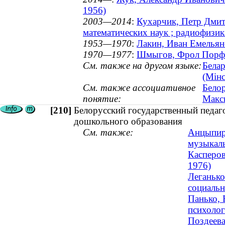
1956)
2003—2014
:
Кухарчик, Петр Дмитр
математических наук ; радиофизи
1953—1970
:
Лакин, Иван Емельян
1970—1977
:
Шмыгов, Фрол Порфи
См. также на другом языке:
Белар
(Мінс
См. также ассоциативное
Белор
понятие:
Макс
[210]
Белорусский государственный педаг
дошкольного образования
См. также:
Анцыпиро
музыкаль
Касперов
1976)
Леганько
социальн
Панько, 
психоло
Поздеева