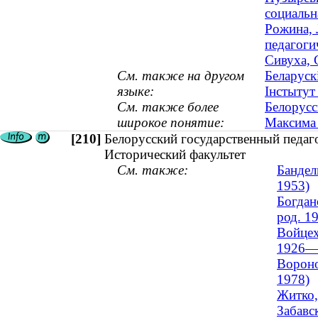
социальн
Рожина, 
педагоги
Сивуха, 
См. также на другом
Беларуск
языке:
Інстытут 
См. также более
Белорусс
широкое понятие:
Максима 
[210]
Белорусский государственный педаг
Исторический факультет
См. также:
Бандел
1953)
Богдан
род. 1
Войцех
1926—
Вороно
1978)
Житко,
Забавс