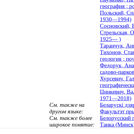
география ; р
Польский, Спа
1930—1994)
Сосновский, В
Стрельская, О
1925— )
Таранчук, Анн
Тихонов, Ста
геология ; п
Федорук, Анат
садово-парко
Хурсевич, Га
географически
Цинкевич, Вад
1971—2018)
См. также на
Беларускі дзя
другом языке:
Факультэт пр
См. также более
Белорусский 
широкое понятие:
Танка (Минск