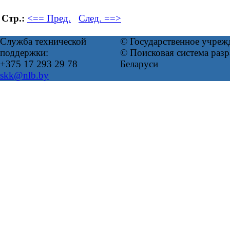
Стр.:
<== Пред.
След. ==>
Служба технической
© Государственное учреж
поддержки:
© Поисковая система ра
+375 17 293 29 78
Беларуси
skk@nlb.by