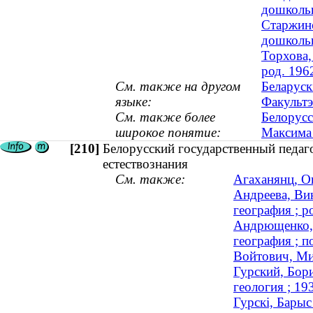
дошкольн
Старжинс
дошкольн
Торхова,
род. 196
См. также на другом
Беларуск
языке:
Факультэ
См. также более
Белорусс
широкое понятие:
Максима
[210]
Белорусский государственный педаг
естествознания
См. также:
Агаханянц, О
Андреева, Ви
география ; р
Андрющенко, 
география ; 
Войтович, Ми
Гурский, Бори
геология ; 1
Гурскі, Барыс