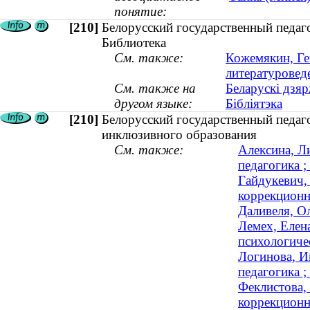
понятие:
[210]
Белорусский государственный педаг
Библиотека
См. также:
Кожемякин, Ге
литературоведе
См. также на
Беларускі дзяр
другом языке:
Бібліятэка
[210]
Белорусский государственный педаг
инклюзивного образования
См. также:
Алексина, Л
педагогика ;
Гайдукевич, 
коррекционна
Даливеля, Ол
Лемех, Елена
психологичес
Логинова, И
педагогика ;
Феклистова, 
коррекционна