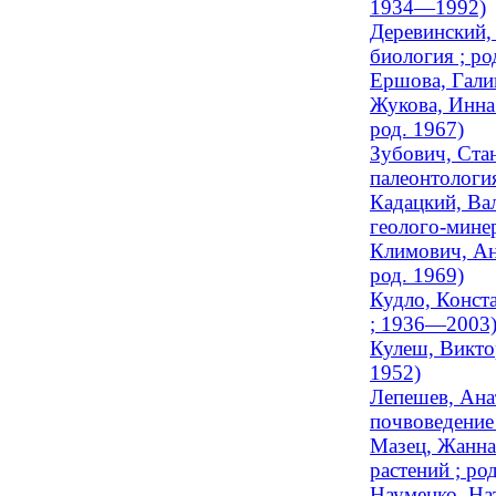
1934—1992)
Деревинский,
биология ; ро
Ершова, Гали
Жукова, Инна 
род. 1967)
Зубович, Ста
палеонтологи
Кадацкий, Ва
геолого-минер
Климович, Ан
род. 1969)
Кудло, Конст
; 1936—2003
Кулеш, Виктор
1952)
Лепешев, Ана
почвоведение
Мазец, Жанна
растений ; ро
Науменко, На