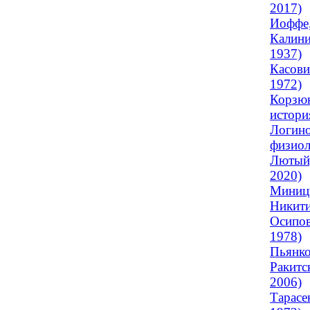
2017)
Иоффе,
Калини
1937)
Касови
1972)
Корзюк
история
Логино
физиол
Лютый,
2020)
Миницк
Никити
Осипов
1978)
Пьянко
Ракитс
2006)
Тарасе