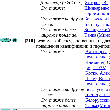
Директор (с 2016 г.)
:
Хитрюк, Вер
См. также:
Шинкаренко,
коррекционна
См. также на другом
Беларускі дз
языке:
Інстытут ін
См. также более
Белорусский
широкое понятие:
Танка (Минс
[210]
Белорусский государственный педаг
повышения квалификации и перепод
См. также:
Алтынцева, 
педагогика ;
Клезович, О
род. 1975)
Котко, Алек
Чечет, Викт
педагогика ;
См. также на другом
Беларускі д
языке:
Інстытут па
См. также более
Белорусский
широкое понятие:
Танка (Минс