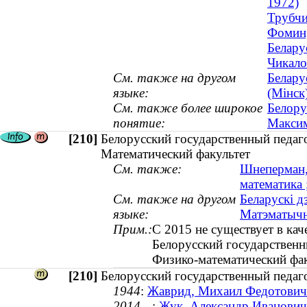
1972)
Трубчи
Фомин,
Белару
Чикало
См. также на другом
Белару
языке:
(Мінск
См. также более широкое
Белору
понятие:
Максим
[210]
Белорусский государственный педаг
Математический факультет
См. также:
Шнеперман, 
математика
См. также на другом
Беларускі д
языке:
Матэматычн
Прим.:
С 2015 не существует в кач
Белорусский государственн
Физико-математический фак
[210]
Белорусский государственный педаг
1944
:
Жаврид, Михаил Федотович 
2014—
:
Жук, Александр Иванович (