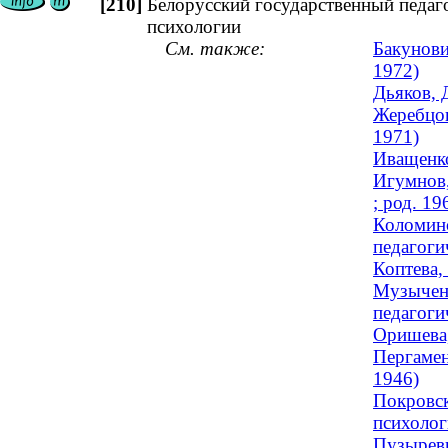
[210]
Белорусский государственный педаг
психологии
См. также:
Бакунови
1972)
Дьяков, 
Жеребцов
1971)
Иващенко
Игумнов,
; род. 19
Коломинс
педагоги
Коптева,
Музыченк
педагоги
Оришева,
Пергамен
1946)
Покровск
психолог
Пузыреви