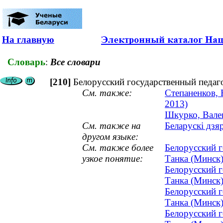
На главную
Словарь
:
Все словари
[210]
Белорусский государственный педаг
См. также:
Степаненков, 
2013)
Шкурко, Вален
См. также на
Беларускі дзя
другом языке:
См. также более
Белорусский 
узкое понятие:
Танка (Минск
Белорусский 
Танка (Минск
Белорусский 
Танка (Минск)
Белорусский 