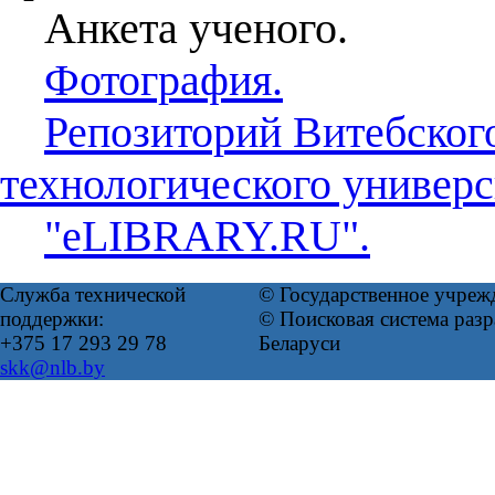
Анкета ученого.
Фотография.
Репозиторий Витебског
технологического универс
"eLIBRARY.RU".
Служба технической
© Государственное учреж
поддержки:
© Поисковая система ра
+375 17 293 29 78
Беларуси
skk@nlb.by