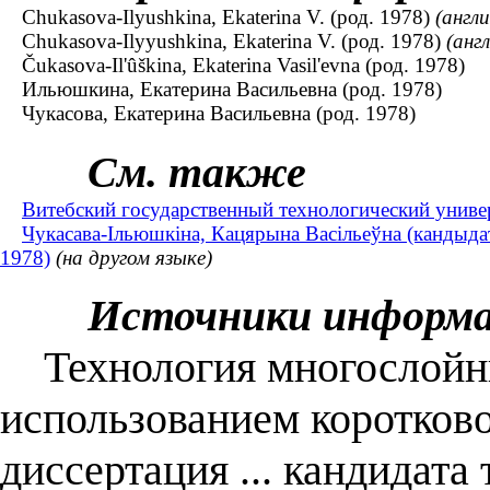
Chukasova-Ilyushkina, Ekaterina V. (род. 1978)
(англ
Chukasova-Ilyyushkina, Ekaterina V. (род. 1978)
(анг
Čukasova-Il'ûškina, Ekaterina Vasil'evna (род. 1978)
Ильюшкина, Екатерина Васильевна (род. 1978)
Чукасова, Екатерина Васильевна (род. 1978)
См. также
Витебский государственный технологический универ
Чукасава-Ільюшкіна, Кацярына Васільеўна (кандыдат 
1978)
(на другом языке)
Источники информ
Технология многослойны
использованием коротково
диссертация ... кандидата 