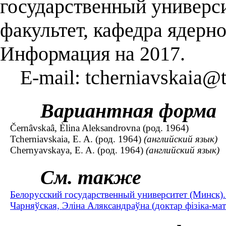
государственный универси
факультет, кафедра ядерн
Информация на 2017.
E-mail: tcherniavskaia@t
Вариантная форма
Černâvskaâ, Èlina Aleksandrovna (род. 1964)
Tcherniavskaia, E. A. (род. 1964)
(английский язык)
Сhernyavskaya, E. A. (род. 1964)
(английский язык)
См. также
Белорусский государственный университет (Минск).
Чарняўская, Элiна Аляксандраўна (доктар фізіка-мат