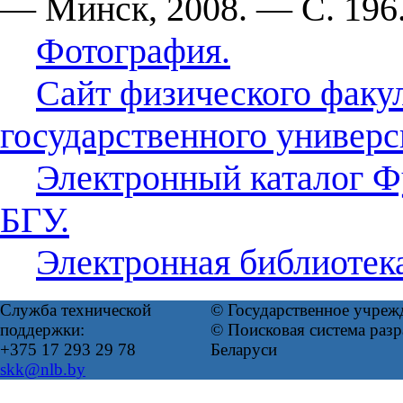
— Минск, 2008. — С. 196
Фотография.
Сайт физического факул
государственного универс
Электронный каталог Ф
БГУ.
Электронная библиотек
Служба технической
© Государственное учреж
поддержки:
© Поисковая система ра
+375 17 293 29 78
Беларуси
skk@nlb.by