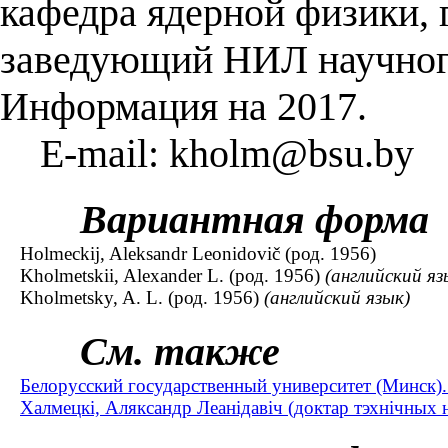
кафедра ядерной физики, 
заведующий НИЛ научног
Информация на 2017.
E-mail: kholm@bsu.by
Вариантная форма
Holmeckij, Aleksandr Leonidovič (род. 1956)
Kholmetskii, Alexander L. (род. 1956)
(английский яз
Kholmetsky, A. L. (род. 1956)
(английский язык)
См. также
Белорусский государственный университет (Минск).
Халмецкi, Аляксандр Леанiдавiч (доктар тэхнічных н