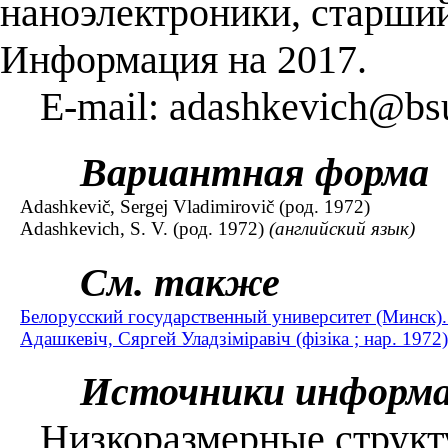
наноэлектроники, старший
Информация на 2017.
E-mail: adashkevich@bs
Вариантная форма
Adashkevič, Sergej Vladimirovič (род. 1972)
Adashkevich, S. V. (род. 1972)
(английский язык)
См. также
Белорусский государственный университет (Минск).
Адашкевіч, Сяргей Уладзіміравіч (фізіка ; нар. 1972)
Источники информ
Низкоразмерные структу