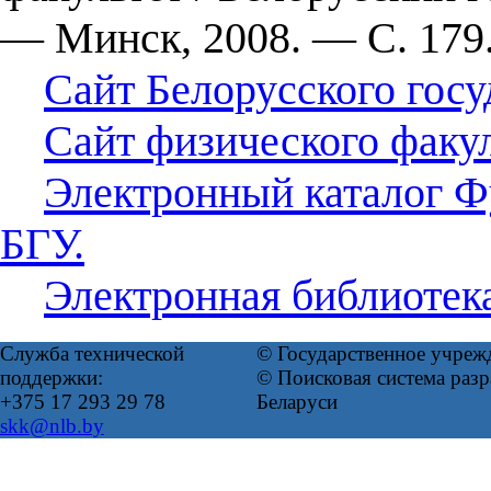
— Минск, 2008. — С. 179
Сайт Белорусского госу
Сайт физического факул
Электронный каталог Ф
БГУ.
Электронная библиотек
Служба технической
© Государственное учреж
поддержки:
© Поисковая система ра
+375 17 293 29 78
Беларуси
skk@nlb.by