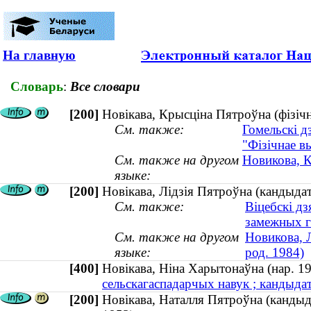
На главную
Словарь
:
Все словари
[200]
Новікава, Крысціна Пятроўна (фізічна
См. также:
Гомельскі д
"Фізічнае в
См. также на другом
Новикова, К
языке:
[200]
Новікава, Лідзія Пятроўна (кандыдат
См. также:
Віцебскі д
замежных г
См. также на другом
Новикова, 
языке:
род. 1984)
[400]
Новікава, Ніна Харытонаўна (нар.
сельскагаспадарчых навук ; кандыдат
[200]
Новікава, Наталля Пятроўна (кандыд