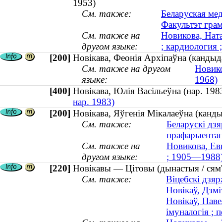
1953)
См. также:
Беларуская ме
Факультэт грам
См. также на
Новикова, Ната
другом языке:
; кардиология ;
[200]
Новікава, Феонія Архіпаўна (канды
См. также на другом
Новико
языке:
1968)
[400]
Новікава, Юлія Васільеўна (нар. 1
нар. 1983)
[200]
Новікава, Яўгенія Мікалаеўна (канды
См. также:
Беларускі дз
прафарыентац
См. также на
Новикова, Ев
другом языке:
; 1905—1988
[220]
Новікавы — Цітовы (дынастыя / сям'
См. также:
Віцебскі дзя
Новікаў, Дзм
Новікаў, Паве
імуналогія ;