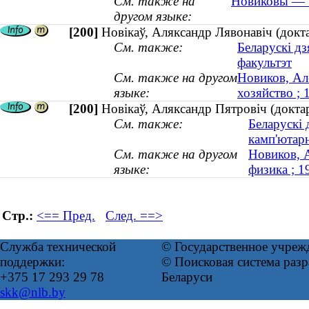
См. также на
Новиковы — Т
другом языке:
[200]
Новікаў, Аляксандр Лявонавіч (докт
См. также:
Беларускі дз
факультэт
См. также на другом
Новиков, Ал
языке:
хозяйство ;
[200]
Новікаў, Аляксандр Пятровіч (докта
См. также:
Беларускі 
камп'ютар
См. также на другом
Новиков, 
языке:
физика ; 
Стр.:
<== Пред.
След. ==>
Служба технической
© Государственное учреж
поддержки:
© Поисковая система ра
+375 17 293 29 78
Беларуси
skk@nlb.by