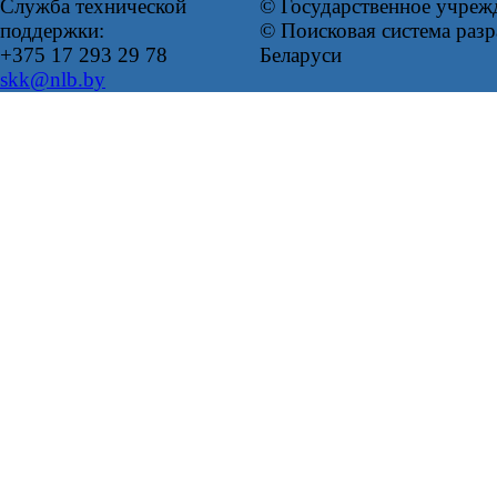
Служба технической
© Государственное учреж
поддержки:
© Поисковая система ра
+375 17 293 29 78
Беларуси
skk@nlb.by