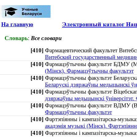
На главную
Словарь
:
Все словари
[410]
Фармацевтический факультет Витеб
Витебский государственный медицин
[410]
Фармацэўтычны факультэт БДМУ 
(Мінск). Фармацэўтычны факультэт
[410]
Фармацэўтычны факультэт Беларуска
Беларускі дзяржаўны медыцынскі ўн
[410]
Фармацэўтычны факультэт Віцебска
дзяржаўны медыцынскі ўніверсітэт.
[410]
Фармацэўтычны факультэт ВДМУ (
Фармацэўтычны факультэт
[410]
Фартэпіянны і кампазітарска-музы
акадэмія музыкі (Мінск). Фартэпіян
[410]
Фартэпіянны і кампазітарска-музыка