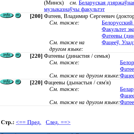
(Минск)
см.
Беларуская дзяржаўная
музыказнаўчы факультэт
[200]
Фатеев, Владимир Сергеевич (доктор
См. также:
Белорусский 
Факультет э
Фатеевы (дин
См. также на
Фацееў, Улад
другом языке:
[220]
Фатеевы (династия / семья)
См. также:
Белор
Фатее
См. также на другом языке:
Фацее
[220]
Фацеевы (дынастыя / сям'я)
См. также:
Белар
Фацее
См. также на другом языке:
Фатее
Стр.:
<== Пред.
След. ==>