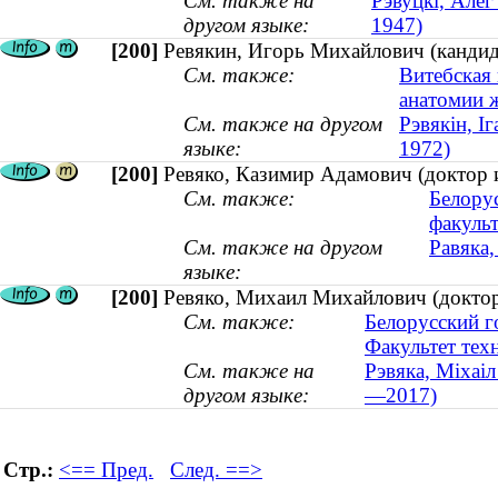
См. также на
Рэвуцкі, Алег
другом языке:
1947)
[200]
Ревякин, Игорь Михайлович (кандида
См. также:
Витебская
анатомии 
См. также на другом
Рэвякін, І
языке:
1972)
[200]
Ревяко, Казимир Адамович (доктор 
См. также:
Белору
факульт
См. также на другом
Равяка,
языке:
[200]
Ревяко, Михаил Михайлович (доктор
См. также:
Белорусский г
Факультет тех
См. также на
Рэвяка, Міхаіл
другом языке:
—2017)
Стр.:
<== Пред.
След. ==>