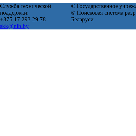
Служба технической
© Государственное учреж
поддержки:
© Поисковая система ра
+375 17 293 29 78
Беларуси
skk@nlb.by