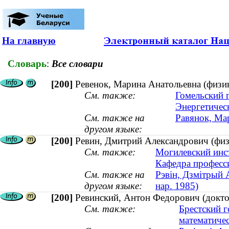
На главную
Словарь
:
Все словари
[200]
Ревенок, Марина Анатольевна (физик
См. также:
Гомельский 
Энергетичес
См. также на
Равянок, Мар
другом языке:
[200]
Ревин, Дмитрий Александрович (физи
См. также:
Могилевский инст
Кафедра професс
См. также на
Рэвін, Дзмітрый 
другом языке:
нар. 1985)
[200]
Ревинский, Антон Федорович (докто
См. также:
Брестский 
математичес