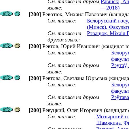
См. также на другом
Равінскі, А
языке:
—2018)
[200]
Ревотюк, Михаил Павлович (кандидат
См. также:
Белорусский госу
(Минск). Факульт
См. также на
Рэвацюк, Міхаіл П
другом языке:
[200]
Ревтов, Юрий Иванович (кандидат 
См. также:
Белору
факульт
См. также на другом
Рэутаў
языке:
[200]
Ревтова, Светлана Юрьевна (кандида
См. также:
Белору
факульт
См. также на другом
Рэўтава
языке:
[200]
Ревуцкий, Олег Игоревич (кандидат 
См. также:
Мозырский го
Шамякина. Фи