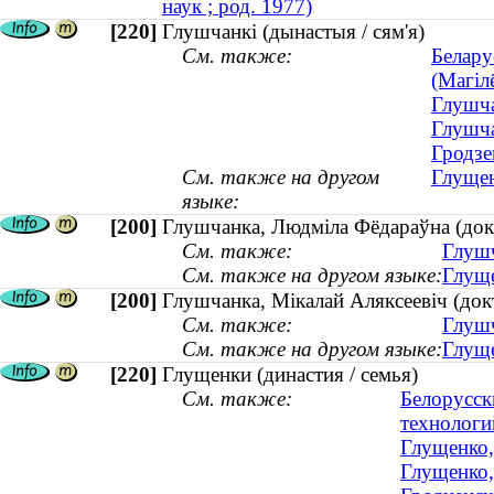
наук ; род. 1977)
[220]
Глушчанкі (дынастыя / сям'я)
См. также:
Белару
(Магіл
Глушча
Глушча
Гродзе
См. также на другом
Глущен
языке:
[200]
Глушчанка, Людміла Фёдараўна (докт
См. также:
Глушч
См. также на другом языке:
Глуще
[200]
Глушчанка, Мікалай Аляксеевіч (докт
См. также:
Глушч
См. также на другом языке:
Глуще
[220]
Глущенки (династия / семья)
См. также:
Белорусск
технологи
Глущенко,
Глущенко,