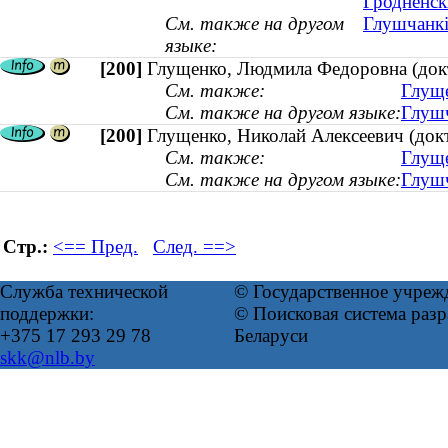
Гродненск
См. также на другом
Глушчанкі 
языке:
[200]
Глущенко, Людмила Федоровна (докто
См. также:
Глуще
См. также на другом языке:
Глушч
[200]
Глущенко, Николай Алексеевич (докт
См. также:
Глуще
См. также на другом языке:
Глушч
Стр.:
<== Пред.
След. ==>
Служба технической
© Государственное учреж
поддержки:
© Поисковая система ра
+375 17 293 29 78
Беларуси
skk@nlb.by