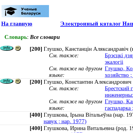
На главную
Словарь
:
Все словари
[200]
Глушко, Канстанцін Аляксандравіч (к
См. также:
Брэсцкі дзя
экалогіі
См. также на другом
Глушко, Ко
языке:
хозяйство ;
[200]
Глушко, Константин Александрович (
См. также:
Брестский 
инженерных
См. также на другом
Глушко, Ка
языке:
гаспадарка 
[400]
Глушкова, Ірына Вітальеўна (нар. 
навук ; нар. 1977)
[400]
Глушкова, Ирина Витальевна (род.