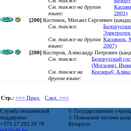
См. также:
Белору
См. также на другом
Касцян
языке:
2001)
[200]
Костенок, Михаил Сергеевич (кандид
См. также:
Белорусски
Электротех
См. также на другом
Касцянок, М
языке:
2007)
[200]
Костеров, Александр Петрович (канд
См. также:
Белорусский го
(Могилев). Инж
См. также на
Косцераў, Алякс
другом языке:
Стр.:
<== Пред.
След. ==>
Служба технической
© Государственное учреж
поддержки:
© Поисковая система ра
+375 17 293 29 78
Беларуси
skk@nlb.by