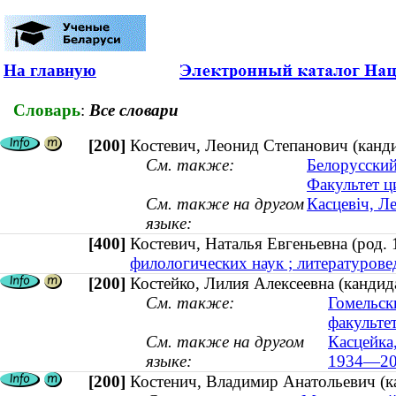
На главную
Словарь
:
Все словари
[200]
Костевич, Леонид Степанович (канд
См. также:
Белорусский
Факультет 
См. также на другом
Касцевіч, Л
языке:
[400]
Костевич, Наталья Евгеньевна (род
филологических наук ; литературовед
[200]
Костейко, Лилия Алексеевна (кандид
См. также:
Гомельск
факульте
См. также на другом
Касцейка,
языке:
1934—20
[200]
Костенич, Владимир Анатольевич (ка