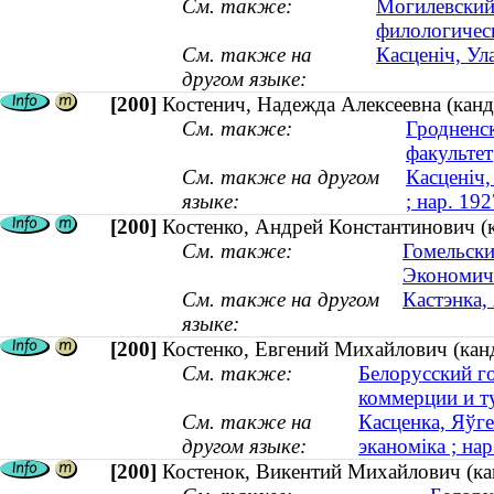
См. также:
Могилевский
филологичес
См. также на
Касценіч, Ул
другом языке:
[200]
Костенич, Надежда Алексеевна (канд
См. также:
Гродненс
факультет
См. также на другом
Касценіч,
языке:
; нар. 192
[200]
Костенко, Андрей Константинович (к
См. также:
Гомельски
Экономиче
См. также на другом
Кастэнка,
языке:
[200]
Костенко, Евгений Михайлович (канди
См. также:
Белорусский г
коммерции и т
См. также на
Касценка, Яўге
другом языке:
эканоміка ; нар
[200]
Костенок, Викентий Михайлович (ка