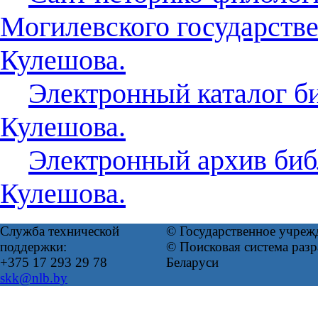
Могилевского государстве
Кулешова.
Электронный каталог б
Кулешова.
Электронный архив биб
Кулешова.
Служба технической
© Государственное учреж
поддержки:
© Поисковая система ра
+375 17 293 29 78
Беларуси
skk@nlb.by