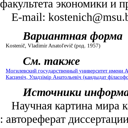
факультета экономики и п
Е-mail: kostenich@msu.
Вариантная форма
Kostenič, Vladimir Anatol'evič (род. 1957)
См. также
Могилевский государственный университет имени А
Касценіч, Уладзімір Анатольевіч (кандыдат філасофск
Источники информ
Научная картина мира ка
: автореферат диссертации