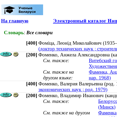
На главную
Словарь
:
Все словари
[400]
Фоміца, Леонід Миколайович (193
(доктор технических наук ; строите
[200]
Фоменко, Анжела Александровна (кан
См. также:
Витебский г
Художествен
См. также на
Фаменка, Анж
другом языке:
нар. 1968)
[400]
Фоменко, Валерия Валерьевна (род
экономических наук ; род. 1979)
[200]
Фоменко, Владимир Иванович (кандид
См. также:
Белорусс
(Минск)
См. также на другом
Фаменка,