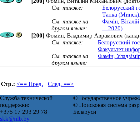
[200]
Фомин, Виталий Михайлович (доктор
См. также:
Белорусский г
Танка (Минск)
См. также на
Фамін, Віталій
другом языке:
—2020)
[200]
Фомин, Владимир Аврамович (канди
См. также:
Белорусский гос
Факультет инфо
См. также на
Фамін, Уладзімі
другом языке:
Стр.:
<== Пред.
След. ==>
Служба технической
© Государственное учреж
поддержки:
© Поисковая система ра
+375 17 293 29 78
Беларуси
skk@nlb.by