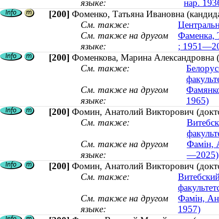
языке:
нар. 193
[200]
Фоменко, Татьяна Ивановна (кандид
См. также:
Центральн
См. также на другом
Фаменка, Т
языке:
; 1951—2
[200]
Фоменкова, Марина Александровна (я
См. также:
Белорус
факульт
См. также на другом
Фамянко
языке:
1965)
[200]
Фомин, Анатолий Викторович (докто
См. также:
Витебск
факульт
См. также на другом
Фамін, 
языке:
—2025)
[200]
Фомин, Анатолий Викторович (доктор
См. также:
Витебский
факультет
См. также на другом
Фамін, Ана
языке:
1957)