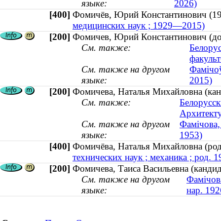
языке:
2026)
[400]
Фомичёв, Юрий Константинович 
медицинских наук ; 1929—2015)
[200]
Фомичев, Юрий Константинович (до
См. также:
Белорус
факульт
См. также на другом
Фамічоў
языке:
2015)
[200]
Фомичева, Наталья Михайловна (канд
См. также:
Белорусск
Архитекту
См. также на другом
Фамічова,
языке:
1953)
[400]
Фомичёва, Наталья Михайловна (р
технических наук ; механика ; род. 1
[200]
Фомичева, Таиса Васильевна (кандида
См. также на другом
Фамічова
языке:
нар. 192