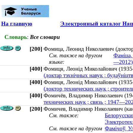
На главную
Словарь
:
Все словари
[200]
Фомица, Леонид Николаевич (доктор
См. также на другом
Фаміца,
языке:
—2012)
[400]
Фомиця, Леонід Миколайович (19
(доктар тэхнічных навук ; будаўніцт
[400]
Фомиця, Леонід Миколайович (19
(доктор технических наук ; строите
[400]
Фомичёв, Владимир Николаевич 
технических наук ; связь ; 1947—20
[200]
Фомичев, Владимир Николаевич (кан
См. также:
Белорусски
Электротех
См. также на другом
Фамічоў, Ул