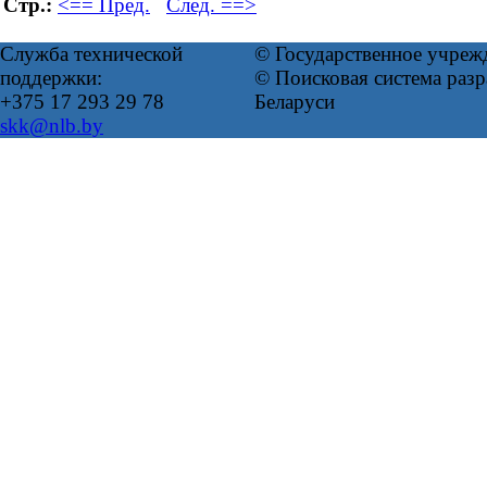
Стр.:
<== Пред.
След. ==>
Служба технической
© Государственное учреж
поддержки:
© Поисковая система ра
+375 17 293 29 78
Беларуси
skk@nlb.by