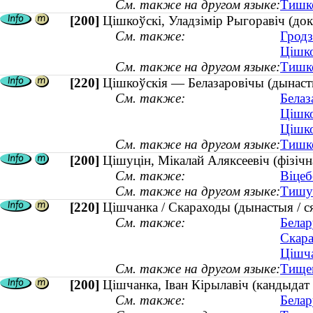
См. также на другом языке:
Тишко
[200]
Цішкоўскі, Уладзімір Рыгоравіч (до
См. также:
Гродз
Цішко
См. также на другом языке:
Тишко
[220]
Цішкоўскія — Белазаровічы (дынасты
См. также:
Белаз
Цішко
Цішко
См. также на другом языке:
Тишко
[200]
Цішуцін, Мікалай Аляксеевіч (фізічна
См. также:
Віцеб
См. также на другом языке:
Тишут
[220]
Цішчанка / Скараходы (дынастыя / ся
См. также:
Белар
Скара
Цішча
См. также на другом языке:
Тищен
[200]
Цішчанка, Іван Кірылавіч (кандыдат
См. также:
Белар