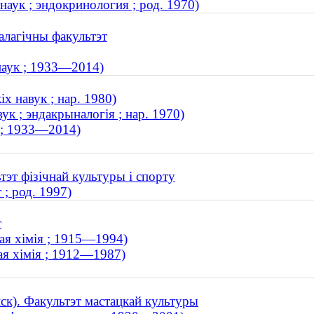
аук ; эндокринология ; род. 1970)
алагічны факультэт
наук ; 1933—2014)
х навук ; нар. 1980)
к ; эндакрыналогія ; нар. 1970)
к ; 1933—2014)
тэт фізічнай культуры і спорту
; род. 1997)
т
ная хімія ; 1915—1994)
ая хімія ; 1912—1987)
нск). Факультэт мастацкай культуры