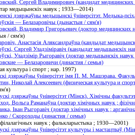
вский, Сергей Владимирович (кандидат медицинских н
ктар медыцынскіх навук ; 1933—2014)
енскі дзяржаўны медыцынскі ўніверсітэт. Медыка-псіх
ўскія — Белазаровічы (дынастыя / сям'я)
вский, Владимир Григорьевич (доктор медицинских 
я / сям'я)
аровіч, Анастасія Аляксандраўна (кандыдат медыцынскі
ўскі, Сяргей Уладзіміравіч (кандыдат медыцынскіх наву
ўскі, Уладзімір Рыгоравіч (доктар медыцынскіх наву
вские — Белазаровичи (династия / семья)
я культура і спорт ; нар. 1997)
скі дзяржаўны ўніверсітэт імя П. М. Машэрава. Факуль
ин, Николай Алексеевич (физическая культура и спорт 
м'я)
ускі дзяржаўны ўніверсітэт (Мінск). Хімічны факультэ
ход, Вольга Раманаўна (доктар хімічных навук ; фізіч
нка, Іван Рыгоравіч (доктар хімічных навук ; арганічн
ко / Скороходы (династия / семья)
 філалагічных навук ; фалькларыстыка ; 1930—2001)
ускі дзяржаўны ўніверсітэт культуры і мастацтваў (Мі