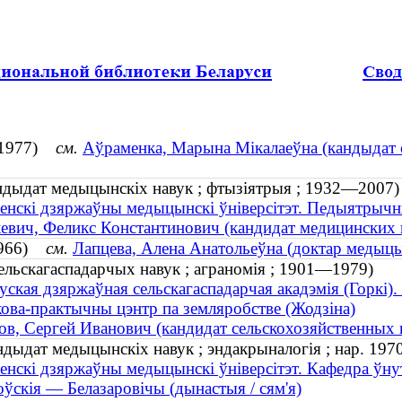
. 1977)
см.
Аўраменка, Марына Мікалаеўна (кандыдат се
андыдат медыцынскіх навук ; фтызіятрыя ; 1932—2007)
енскі дзяржаўны медыцынскі ўніверсітэт. Педыятрычн
вич, Феликс Константинович (кандидат медицинских 
 1966)
см.
Лапцева, Алена Анатольеўна (доктар медыцын
сельскагаспадарчых навук ; аграномія ; 1901—1979)
уская дзяржаўная сельскагаспадарчая акадэмія (Горкі).
ова-практычны цэнтр па земляробстве (Жодзіна)
в, Сергей Иванович (кандидат сельскохозяйственных 
ндыдат медыцынскіх навук ; эндакрыналогія ; нар. 197
енскі дзяржаўны медыцынскі ўніверсітэт. Кафедра ўну
ўскія — Белазаровічы (дынастыя / сям'я)