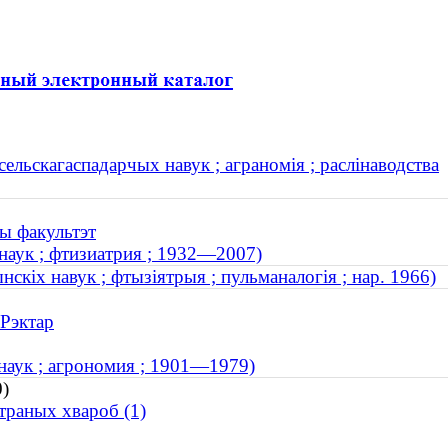
льскагаспадарчых навук ; аграномія ; раслінаводства
ы факультэт
наук ; фтизиатрия ; 1932—2007)
скіх навук ; фтызіятрыя ; пульманалогія ; нар. 1966)
 Рэктар
наук ; агрономия ; 1901—1979)
0)
траных хвароб (1)