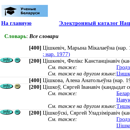
На главную
Словарь
:
Все словари
[400]
Цішкевіч, Марына Мікалаеўна (нар
; нар. 1977)
[200]
Цішкевіч, Фелікс Канстанцінавіч (к
См. также:
Гродз
См. также на другом языке:
Цишке
[400]
Цішкова, Алена Анатольеўна (нар.
[200]
Цішкоў, Сяргей Іванавіч (кандыдат 
См. также:
Белар
Навук
См. также на другом языке:
Тишко
[200]
Цішкоўскі, Сяргей Уладзіміравіч (ка
См. также:
Гродз
Цішко