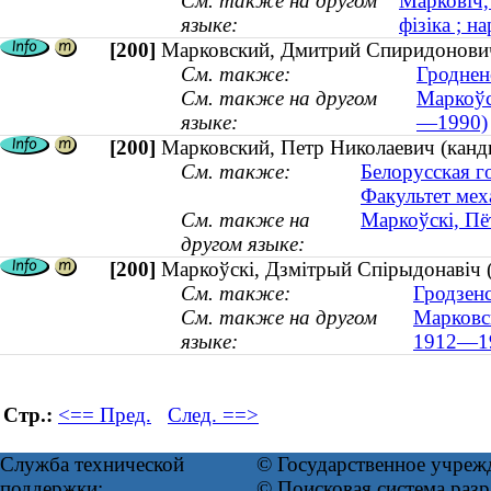
См. также на другом
Марковіч,
языке:
фізіка ; н
[200]
Марковский, Дмитрий Спиридонович
См. также:
Гроднен
См. также на другом
Маркоўс
языке:
—1990)
[200]
Марковский, Петр Николаевич (канд
См. также:
Белорусская г
Факультет мех
См. также на
Маркоўскі, Пё
другом языке:
[200]
Маркоўскі, Дзмітрый Спірыдонавіч 
См. также:
Гродзенс
См. также на другом
Марковс
языке:
1912—1
Стр.:
<== Пред.
След. ==>
Служба технической
© Государственное учреж
поддержки:
© Поисковая система ра