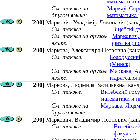
математики 
См. также на
Маркаў, Сярг
другом языке:
матэматыка ;
[200]
Марковіч, Уладзімір Лявонавіч (канд
См. также:
Віцебскі 
См. также на другом
Маркович,
языке:
физика ; р
[200]
Маркова, Александра Петровна (канд
См. также:
Белорусски
(Минск)
См. также на другом
Маркава, Ал
языке:
гідрагеалог
[200]
Маркова, Людмила Васильевна (канди
См. также:
Витебский гос
математики и 
См. также на
Маркава, Людмі
другом языке:
[200]
Маркович, Владимир Леонович (канди
См. также:
Витебский
факультет