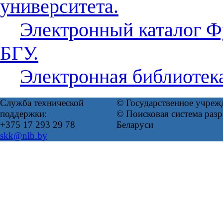
университета.
Электронный каталог Ф
БГУ.
Электронная библиотек
Служба технической
© Государственное учреж
поддержки:
© Поисковая система ра
+375 17 293 29 78
Беларуси
skk@nlb.by