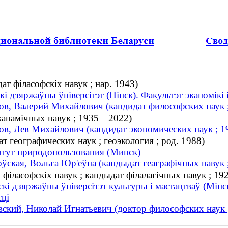
т філасофскіх навук ; нар. 1943)
кі дзяржаўны ўніверсітэт (Пінск). Факультэт эканомікі 
в, Валерий Михайлович (кандидат философских наук ;
эканамічных навук ; 1935—2022)
в, Лев Михайлович (кандидат экономических наук ; 
 географических наук ; геоэкология ; род. 1988)
тут природопользования (Минск)
ўская, Вольга Юр'еўна (кандыдат геаграфічных навук ; 
р філасофскіх навук ; кандыдат філалагічных навук ; 
скі дзяржаўны ўніверсітэт культуры і мастацтваў (Мінск
сці
ский, Николай Игнатьевич (доктор философских наук 