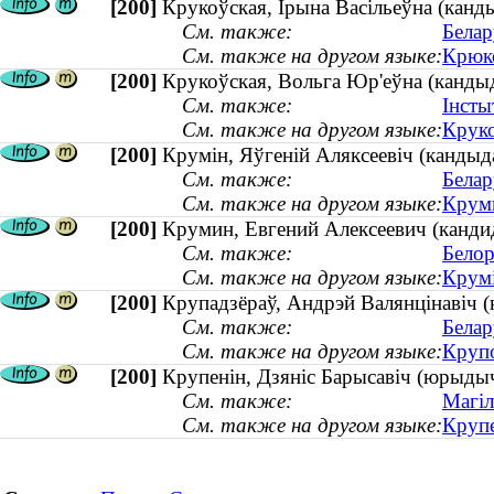
[200]
Крукоўская, Iрына Васiльеўна (канды
См. также:
Белар
См. также на другом языке:
Крюко
[200]
Крукоўская, Вольга Юр'еўна (кандыда
См. также:
Інсты
См. также на другом языке:
Круко
[200]
Крумін, Яўгеній Аляксеевіч (кандыд
См. также:
Белар
См. также на другом языке:
Круми
[200]
Крумин, Евгений Алексеевич (кандид
См. также:
Белор
См. также на другом языке:
Крумі
[200]
Крупадзёраў, Андрэй Валянцінавіч 
См. также:
Белар
См. также на другом языке:
Крупо
[200]
Крупенін, Дзяніс Барысавіч (юрыдыч
См. также:
Магіл
См. также на другом языке:
Крупе