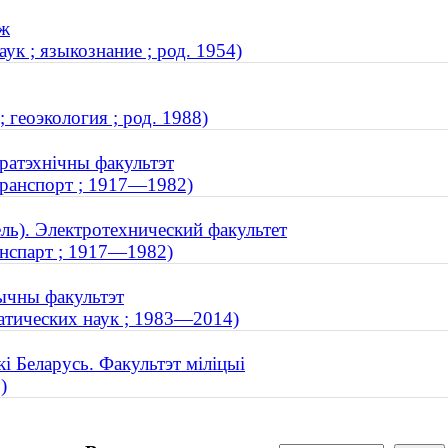
дж
к ; языкознание ; род. 1954)
 геоэкология ; род. 1988)
тратэхнічны факультэт
транспорт ; 1917—1982)
ль). Электротехнический факультет
анспарт ; 1917—1982)
тычны факультэт
атических наук ; 1983—2014)
і Беларусь. Факультэт міліцыі
)