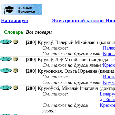
На главную
Словарь
:
Все словари
[200]
Крукаў, Валерый Міхайлавіч (кандыда
См. также:
Палес
См. также на другом языке:
Крюко
[200]
Крукаў, Леў Міхайлавіч (кандыдат 
См. также на другом языке:
Крюко
[200]
Круковская, Ольга Юрьевна (кандидат
См. также:
Инсти
См. также на другом языке:
Круко
[200]
Крукоўскі, Мікалай Ігнатавіч (докта
См. также:
Белару
дзейна
См. также на другом
Крюков
языке: