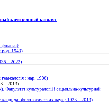
і фінансаў
 род. 1943)
1935—2022)
геаэкалогія ; нар. 1988)
1923—2013)
). Факультэт культуралогіі і сацыяльна-культурнай
; кандидат филологических наук ; 1923—2013)