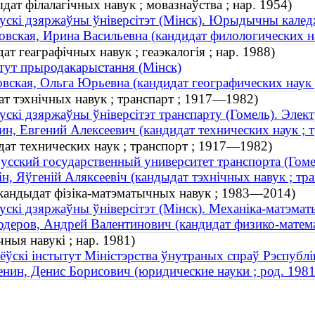
дат філалагічных навук ; мовазнаўства ; нар. 1954)
ускі дзяржаўны ўніверсітэт (Мінск). Юрыдычны кале
вская, Ирина Васильевна (кандидат филологических нау
т геаграфічных навук ; геаэкалогія ; нар. 1988)
тут прыродакарыстання (Мінск)
вская, Ольга Юрьевна (кандидат географических наук ;
ат тэхнічных навук ; транспарт ; 1917—1982)
ускі дзяржаўны ўніверсітэт транспарту (Гомель). Элек
н, Евгений Алексеевич (кандидат технических наук ; 
ат технических наук ; транспорт ; 1917—1982)
усский государственный университет транспорта (Гоме
н, Яўгеній Аляксеевіч (кандыдат тэхнічных навук ; тр
(кандыдат фізіка-матэматычных навук ; 1983—2014)
ускі дзяржаўны ўніверсітэт (Мінск). Механіка-матэма
деров, Андрей Валентинович (кандидат физико-матем
ныя навукі ; нар. 1981)
ёўскі інстытут Міністэрства ўнутраных спраў Рэспублік
нин, Денис Борисович (юридические науки ; род. 1981