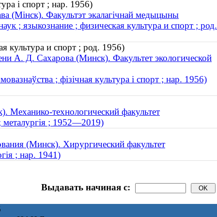
ура і спорт ; нар. 1956)
ва (Мінск). Факультэт экалагічнай медыцыны
к ; языкознание ; физическая культура и спорт ; род.
 культура и спорт ; род. 1956)
и А. Д. Сахарова (Минск). Факультет экологической
овазнаўства ; фізічная культура і спорт ; нар. 1956)
). Механико-технологический факультет
; металургія ; 1952—2019)
вания (Минск). Хирургический факультет
гія ; нар. 1941)
Выдавать начиная с:
6