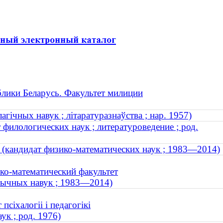
лики Беларусь. Факультет милиции
агічных навук ; літаратуразнаўства ; нар. 1957)
филологических наук ; литературоведение ; род.
(кандидат физико-математических наук ; 1983—2014)
ко-математический факультет
атычных навук ; 1983—2014)
сіхалогіі і педагогікі
ук ; род. 1976)