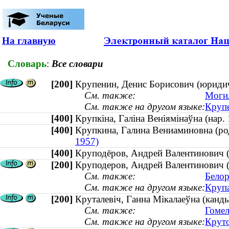
На главную
Словарь
:
Все словари
[200]
Крупенин, Денис Борисович (юридиче
См. также:
Могил
См. также на другом языке:
Крупе
[400]
Крупкіна, Галіна Веніямінаўна (на
[400]
Крупкина, Галина Вениаминовна (р
1957)
[400]
Круподёров, Андрей Валентинови
[200]
Круподеров, Андрей Валентинович (
См. также:
Белор
См. также на другом языке:
Крупа
[200]
Круталевіч, Ганна Мікалаеўна (канды
См. также:
Гомел
См. также на другом языке:
Круто