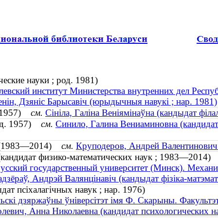
ские науки ; род. 1981)
евский институт Министерства внутренних дел Респуб
нін, Дзяніс Барысавіч (юрыдычныя навукі ; нар. 1981)
р. 1957)
см.
Сініла, Галіна Веніямінаўна (кандыдат філал
од. 1957)
см.
Синило, Галина Вениаминовна (кандидат 
ч (1983—2014)
см.
Круподеров, Андрей Валентинович 
кандидат физико-математических наук ; 1983—2014)
усский государственный университет (Минск). Механи
дзёраў, Андрэй Валянцінавіч (кандыдат фізіка-матэм
дат псіхалагічных навук ; нар. 1976)
ьскі дзяржаўны ўніверсітэт імя Ф. Скарыны. Факультэт п
левич, Анна Николаевна (кандидат психологических на