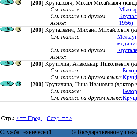
[200]
Круталевіч, Міхаіл Міхайлавіч (канды
См. также:
Міжнар
См. также на другом
Крутал
языке:
1956)
[200]
Круталевич, Михаил Михайлович (кан
См. также:
Междуна
медици
См. также на другом
Крутале
языке:
[200]
Крутилин, Александр Николаевич (к
См. также:
Белор
См. также на другом языке:
Круці
[200]
Крутилина, Нина Ивановна (доктор м
См. также:
Белор
См. также на другом языке:
Круці
Стр.:
<== Пред.
След. ==>
Служба технической
© Государственное учреж