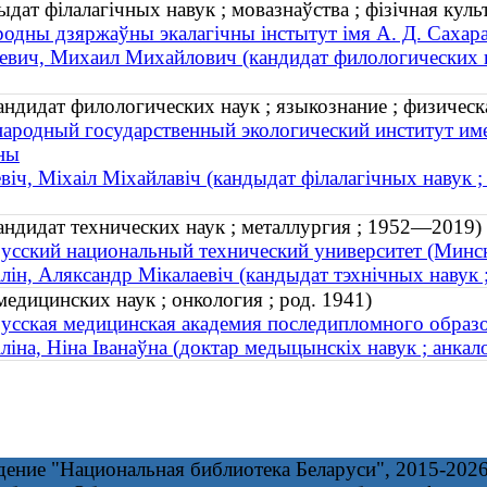
дат філалагічных навук ; мовазнаўства ; фізічная культ
одны дзяржаўны экалагічны інстытут імя А. Д. Сахара
евич, Михаил Михайлович (кандидат филологических нау
дидат филологических наук ; языкознание ; физическая
родный государственный экологический институт имен
ны
віч, Міхаіл Міхайлавіч (кандыдат філалагічных навук ; м
андидат технических наук ; металлургия ; 1952—2019)
усский национальный технический университет (Минск
лін, Аляксандр Мікалаевіч (кандыдат тэхнічных навук 
едицинских наук ; онкология ; род. 1941)
усская медицинская академия последипломного образо
ліна, Ніна Іванаўна (доктар медыцынскіх навук ; анкало
дение "Национальная библиотека Беларуси", 2015-202