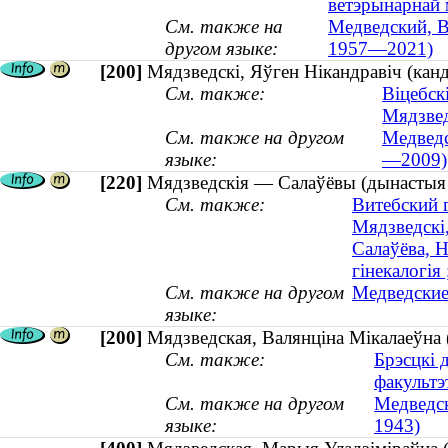
ветэрынарнай
См. также на
Медведский, В
другом языке:
1957—2021)
[200]
Мядзведскі, Яўген Нікандравіч (ка
См. также:
Віцебск
Мядзвед
См. также на другом
Медведс
языке:
—2009)
[220]
Мядзведскія — Салаўёвы (дынастыя /
См. также:
Витебский 
Мядзведскі
Салаўёва, Н
гінекалогія
См. также на другом
Медведские
языке:
[200]
Мядзведская, Валянціна Мікалаеўна (
См. также:
Брэсцкі 
факультэ
См. также на другом
Медведск
языке:
1943)