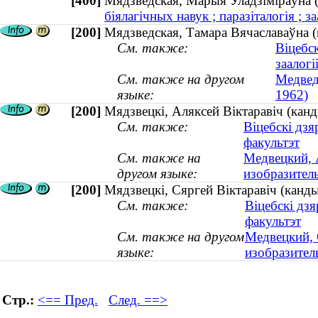
[400]
Мядзведская, Марыя Уладзіміраўна
біялагічных навук ; паразіталогія ; за
[200]
Мядзведская, Тамара Вячаславаўна (
См. также:
Віцебс
заалогі
См. также на другом
Медвед
языке:
1962)
[200]
Мядзвецкі, Аляксей Віктаравіч (канд
См. также:
Віцебскі дз
факультэт
См. также на
Медвецкий, 
другом языке:
изобразитель
[200]
Мядзвецкі, Сяргей Віктаравіч (канды
См. также:
Віцебскі дз
факультэт
См. также на другом
Медвецкий, 
языке:
изобразитель
Стр.:
<== Пред.
След. ==>