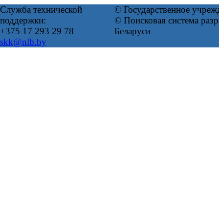
Служба технической
© Государственное учреж
поддержки:
© Поисковая система ра
+375 17 293 29 78
Беларуси
skk@nlb.by