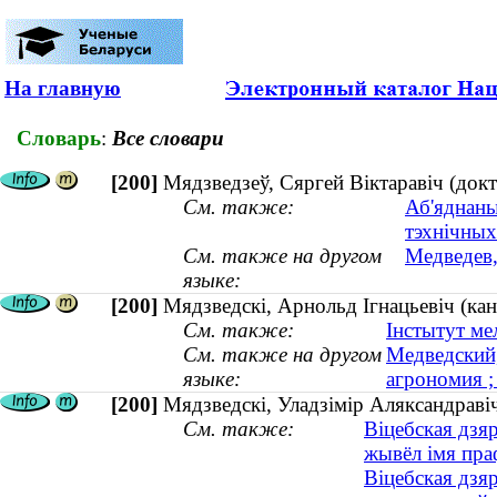
На главную
Словарь
:
Все словари
[200]
Мядзведзеў, Сяргей Віктаравіч (докт
См. также:
Аб'яднаны
тэхнічных
См. также на другом
Медведев,
языке:
[200]
Мядзведскі, Арнольд Ігнацьевіч (ка
См. также:
Інстытут ме
См. также на другом
Медведский,
языке:
агрономия 
[200]
Мядзведскі, Уладзімір Аляксандраві
См. также:
Віцебская дзя
жывёл імя пра
Віцебская дзя