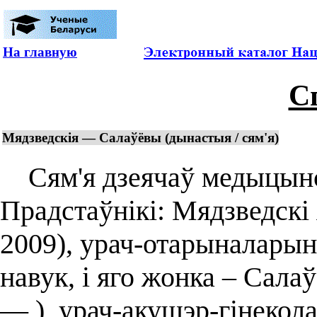
На главную
С
Мядзведскія — Салаўёвы (дынастыя / сям'я)
Сям'я дзеячаў медыцынск
Прадстаўнікі: Мядзведскі
2009), урач-отарыналарын
навук, і яго жонка – Сала
— ), урач-акушэр-гінекол