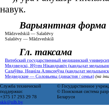
навук.
Варыянтная форма
Mâdzvedskiâ — Salaŭëvy
Salaŭëvy — Mâdzvedskiâ
Гл. таксама
Витебский государственный медицинский университ
Мядзведскі, Яўген Нікандравіч (кандыдат медыцын
Салаўёва, Неаніла Аляксееўна (кандыдат медыцынскіх
Медведские — Соловьевы (династия / семья)
(на ін
Служба технической
© Государственное учреж
поддержки:
© Поисковая система ра
+375 17 293 29 78
Беларуси
skk@nlb.by