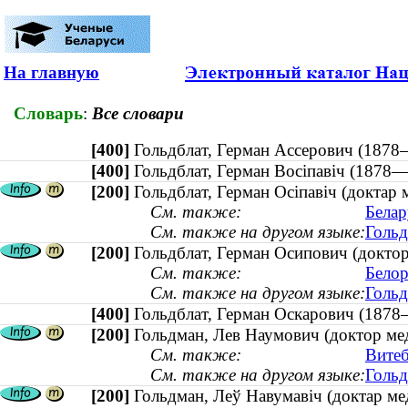
На главную
Словарь
:
Все словари
[400]
Гольдблат, Герман Ассерович (18
[400]
Гольдблат, Герман Восіпавіч (18
[200]
Гольдблат, Герман Осіпавіч (доктар
См. также:
Белар
См. также на другом языке:
Гольд
[200]
Гольдблат, Герман Осипович (докто
См. также:
Белор
См. также на другом языке:
Гольд
[400]
Гольдблат, Герман Оскарович (18
[200]
Гольдман, Лев Наумович (доктор ме
См. также:
Витеб
См. также на другом языке:
Гольд
[200]
Гольдман, Леў Навумавіч (доктар м