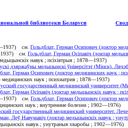
78—1937)
см.
Гольдблат, Герман Осипович (доктор мед
78—1937)
см.
Гольдблат, Герман Осіпавіч (доктар медыц
 медыцынскіх навук ; псіхіятрыя ; 1878—1937)
ускі дзяржаўны медыцынскі ўніверсітэт (Мінск). Лячэ
блат, Герман Осипович (доктор медицинских наук ; п
р медицинских наук ; психиатрия ; 1878—1937)
усский государственный медицинский университет (Ми
блат, Герман Осіпавіч (доктар медыцынскіх навук ; пс
78—1937)
см.
Гольдблат, Герман Осипович (доктор мед
дицинских наук ; внутренние болезни ; 1902—1976)
ский государственный медицинский университет. Лече
ман, Леў Навумавіч (доктар медыцынскіх навук ; уну
едыцынскіх навук ; унутраныя хваробы ; 1902—1976)