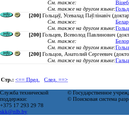
См. также:
Віцеб
См. также на другом языке:
Гольд
[200]
Гольцаў, Усевалад Паўлінавіч (доктар
См. также:
Белар
См. также на другом языке:
Гольц
[200]
Гольцев, Всеволод Павлинович (докто
См. также:
Белор
См. также на другом языке:
Гольц
[200]
Гольцов, Анатолий Сергеевич (доктор
См. также на другом языке:
Гальц
Стр.:
<== Пред.
След. ==>
Служба технической
© Государственное учреж
поддержки:
© Поисковая система раз
+375 17 293 29 78
skk@nlb.by