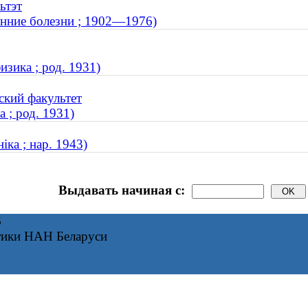
ьтэт
енние болезни ; 1902—1976)
изика ; род. 1931)
ский факультет
а ; род. 1931)
іка ; нар. 1943)
Выдавать начиная с:
6
тики НАН Беларуси