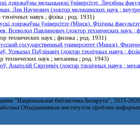
скі дзяржаўны медыцынскі ўніверсітэт. Лячэбны факул
ман, Лев Наумович (доктор медицинских наук ; внутр
 тэхнічных навук ; фізіка ; род. 1931)
ускі дзяржаўны ўніверсітэт (Мінск). Фізічны факультэт
ев, Всеволод Павлинович (доктор технических наук ; ф
р технических наук ; физика ; род. 1931)
усский государственный университет (Минск). Физиче
аў, Усевалад Паўлінавіч (доктар тэхнічных навук ; фізік
 технических наук ; механика ; род. 1943)
оў, Анатолій Сяргеевіч (доктар тэхнічных навук ; механ
дение "Национальная библиотека Беларуси", 2015-202
работана Объединенным институтом проблем информа