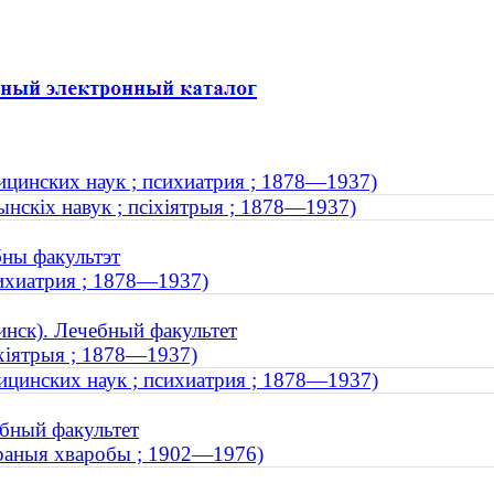
ицинских наук ; психиатрия ; 1878—1937)
ынскіх навук ; псіхіятрыя ; 1878—1937)
бны факультэт
сихиатрия ; 1878—1937)
нск). Лечебный факультет
іхіятрыя ; 1878—1937)
ицинских наук ; психиатрия ; 1878—1937)
бный факультет
траныя хваробы ; 1902—1976)