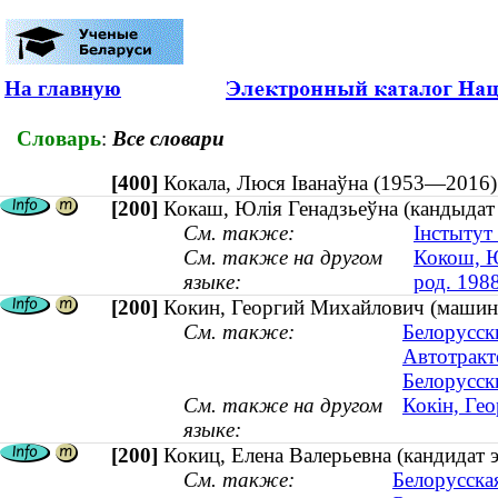
На главную
Словарь
:
Все словари
[400]
Кокала, Люся Іванаўна (1953—201
[200]
Кокаш, Юлія Генадзьеўна (кандыдат г
См. также:
Інстытут
См. также на другом
Кокош, Ю
языке:
род. 198
[200]
Кокин, Георгий Михайлович (машин
См. также:
Белорусск
Автотракт
Белорусск
См. также на другом
Кокін, Ге
языке:
[200]
Кокиц, Елена Валерьевна (кандидат э
См. также:
Белорусская