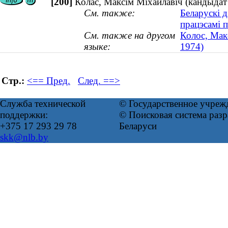
[200]
Колас, Максім Міхайлавіч (кандыдат 
См. также:
Беларускі д
працэсамі 
См. также на другом
Колос, Мак
языке:
1974)
Стр.:
<== Пред.
След. ==>
Служба технической
© Государственное учреж
поддержки:
© Поисковая система ра
+375 17 293 29 78
Беларуси
skk@nlb.by