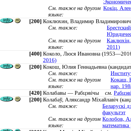
Экономичес
См. также на другом
Кокіц, Ален
языке:
[200]
Коклюхин, Владимир Владимирович 
См. также:
Брестский
Юридичес
См. также на другом
Каклюхін,
языке:
2011)
[400]
Коколо, Люся Ивановна (1953—2
2016)
[200]
Кокош, Юлия Геннадьевна (кандидат 
См. также:
Институ
См. также на другом
Кокаш, Ю
языке:
нар. 198
[420]
Колабавы — Рабцэвічы
см.
Рабцэв
[200]
Колабаў, Аляксандр Міхайлавіч (канд
См. также:
Беларускі д
факультэт
См. также на другом
Колобов, А
языке:
математика 