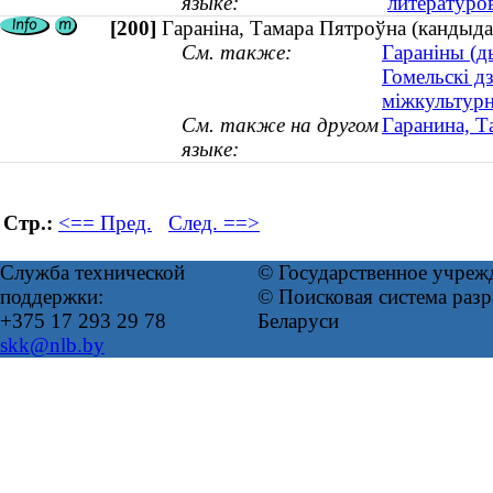
языке:
литературо
[200]
Гараніна, Тамара Пятроўна (кандыдат
См. также:
Гараніны (ды
Гомельскі д
міжкультур
См. также на другом
Гаранина, Т
языке:
Стр.:
<== Пред.
След. ==>
Служба технической
© Государственное учреж
поддержки:
© Поисковая система ра
+375 17 293 29 78
Беларуси
skk@nlb.by