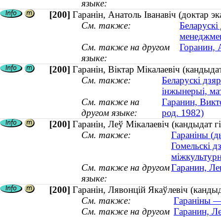
языке:
[200]
Гаранін, Анатоль Іванавіч (доктар 
См. также:
Беларускі
менеджме
См. также на другом
Горанин, 
языке:
[200]
Гаранін, Віктар Мікалаевіч (кандыдат
См. также:
Беларускі дзяр
інжынерыі, ма
См. также на
Гаранин, Викт
другом языке:
род. 1982)
[200]
Гаранін, Леў Мікалаевіч (кандыдат 
См. также:
Гараніны (ды
Гомельскі д
міжкультур
См. также на другом
Гаранин, Ле
языке:
[200]
Гаранін, Лявонцій Якаўлевіч (кандыд
См. также:
Гараніны —
См. также на другом
Гаранин, Л