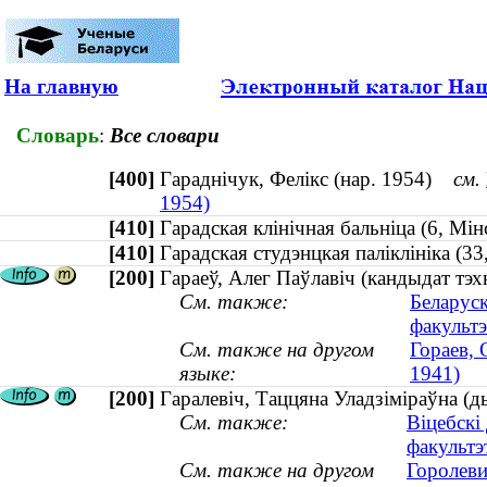
На главную
Словарь
:
Все словари
[400]
Гараднічук, Фелікс (нар. 1954)
см.
1954)
[410]
Гарадская клінічная бальніца (6, М
[410]
Гарадская студэнцкая паліклініка (
[200]
Гараеў, Алег Паўлавіч (кандыдат тэхн
См. также:
Беларуск
факультэ
См. также на другом
Гораев, 
языке:
1941)
[200]
Гаралевіч, Таццяна Уладзіміраўна (ды
См. также:
Віцебскі
факультэ
См. также на другом
Горолеви