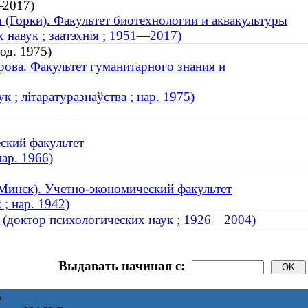
—2017)
я (Горки). Факультет биотехнологии и аквакультуры
 навук ; заатэхнія ; 1951—2017)
од. 1975)
ова. Факультет гуманитарного знания и
к ; літаратуразнаўства ; нар. 1975)
ский факультет
ар. 1966)
Минск). Учетно-экономический факультет
; нар. 1942)
а (доктор психологических наук ; 1926—2004)
Выдавать начиная с:
6