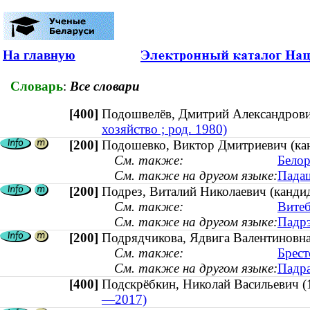
На главную
Словарь
:
Все словари
[400]
Подошвелёв, Дмитрий Александров
хозяйство ; род. 1980)
[200]
Подошевко, Виктор Дмитриевич (канд
См. также:
Белор
См. также на другом языке:
Падаш
[200]
Подрез, Виталий Николаевич (кандида
См. также:
Витеб
См. также на другом языке:
Падрэ
[200]
Подрядчикова, Ядвига Валентиновна 
См. также:
Брест
См. также на другом языке:
Падра
[400]
Подскрёбкин, Николай Васильеви
—2017)