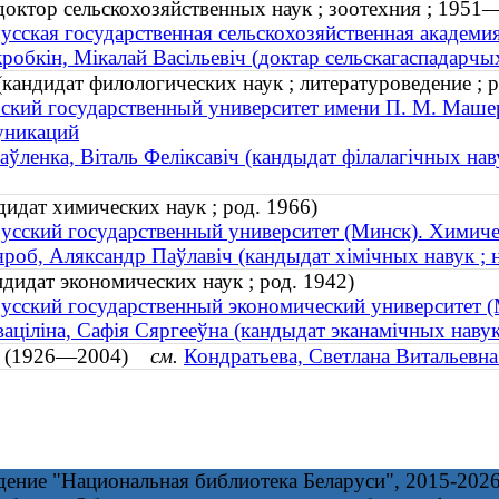
доктор сельскохозяйственных наук ; зоотехния ; 1951
усская государственная сельскохозяйственная академи
робкін, Мікалай Васільевіч (доктар сельскагаспадарчых
кандидат филологических наук ; литературоведение ; р
ский государственный университет имени П. М. Машер
уникаций
аўленка, Віталь Феліксавіч (кандыдат філалагічных наву
идат химических наук ; род. 1966)
усский государственный университет (Минск). Химиче
роб, Аляксандр Паўлавіч (кандыдат хімічных навук ; н
дидат экономических наук ; род. 1942)
усский государственный экономический университет (
аціліна, Сафія Сяргееўна (кандыдат эканамічных навук 
на (1926—2004)
см.
Кондратьева, Светлана Витальевн
дение "Национальная библиотека Беларуси", 2015-202