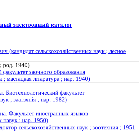
ч (кандидат сельскохозяйственных наук ; лесное
 род. 1940)
 факультет заочного образования
; мастацкая літаратура ; нар. 1940)
ы. Биотехнологический факультет
ук ; заатэхнія ; нар. 1982)
на. Факультет иностранных языков
 навук ; нар. 1950)
октор сельскохозяйственных наук ; зоотехния ; 1951