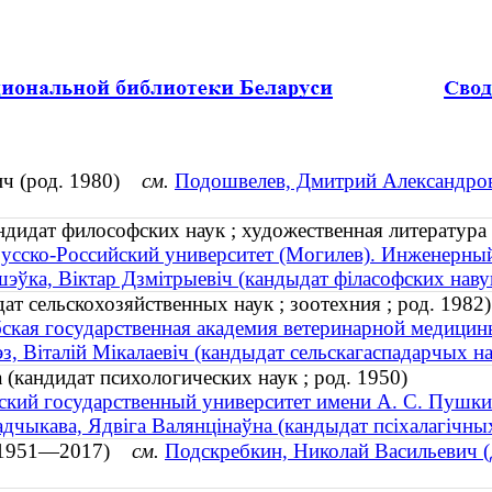
ич (род. 1980)
см.
Подошвелев, Дмитрий Александрови
идат философских наук ; художественная литература ;
усско-Российский университет (Могилев). Инженерный
эўка, Віктар Дзмітрыевіч (кандыдат філасофских навук 
т сельскохозяйственных наук ; зоотехния ; род. 1982)
ская государственная академия ветеринарной медицин
з, Віталій Мікалаевіч (кандыдат сельскагаспадарчых нав
(кандидат психологических наук ; род. 1950)
ский государственный университет имени А. С. Пушки
дчыкава, Ядвіга Валянцінаўна (кандыдат псіхалагічных
ч (1951—2017)
см.
Подскребкин, Николай Васильевич (д