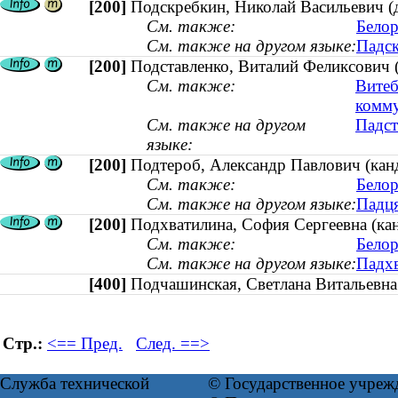
[200]
Подскребкин, Николай Васильевич (
См. также:
Белор
См. также на другом языке:
Падск
[200]
Подставленко, Виталий Феликсович (
См. также:
Витеб
комм
См. также на другом
Падст
языке:
[200]
Подтероб, Александр Павлович (канд
См. также:
Белор
См. также на другом языке:
Падця
[200]
Подхватилина, София Сергеевна (кан
См. также:
Белор
См. также на другом языке:
Падхв
[400]
Подчашинская, Светлана Витальев
Стр.:
<== Пред.
След. ==>
Служба технической
© Государственное учреж