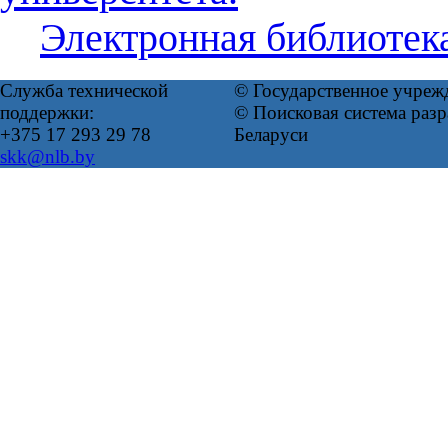
Электронная библиотек
Служба технической
© Государственное учреж
поддержки:
© Поисковая система ра
+375 17 293 29 78
Беларуси
skk@nlb.by