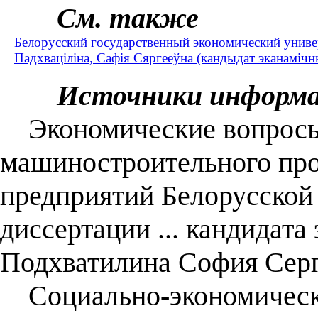
См. также
Белорусский государственный экономический униве
Падхваціліна, Сафія Сяргееўна (кандыдат эканамічны
Источники информ
Экономические вопросы
машиностроительного про
предприятий Белорусской 
диссертации ... кандидата 
Подхватилина София Серг
Социально-экономическая