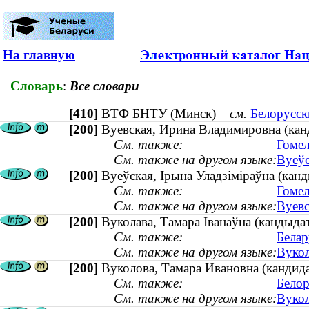
На главную
Словарь
:
Все словари
[410]
ВТФ БНТУ (Минск)
см.
Белорусск
[200]
Вуевская, Ирина Владимировна (канд
См. также:
Гомел
См. также на другом языке:
Вуеўс
[200]
Вуеўская, Ірына Уладзіміраўна (канды
См. также:
Гомел
См. также на другом языке:
Вуевс
[200]
Вуколава, Тамара Іванаўна (кандыдат
См. также:
Белар
См. также на другом языке:
Вукол
[200]
Вуколова, Тамара Ивановна (кандида
См. также:
Белор
См. также на другом языке:
Вукол