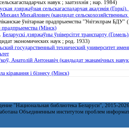
ельскагаспадарчых навук ; заатэзхнія ; нар. 1984)
уская дзяржаўная сельскагаспадарчая акадэмія (Горкі). 
 Михаил Михайлович (кандидат сельскохозяйственных н
ліканскае ўнітарнае прадпрыемства "Унітэхпрам БДУ
е прадпрыемства (Мінск)
.
Беларускі дзяржаўны ўніверсітэт транспарту (Гомель
идат экономических наук ; род. 1933)
ьский государственный технический университет имен
ьтет
оў, Анатолій Антонавіч (кандыдат эканамічных навук 
 кіравання і бізнесу (Мінск)
дение "Национальная библиотека Беларуси", 2015-202
работана Объединенным институтом проблем информа