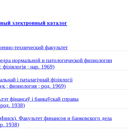
оенно-технический факультет
федра нормальной и патологической физиологии
фізіялогія ; нар. 1969)
ьнай і паталагічнай фізіялогіі
к ; физиология ; род. 1969)
тэт фінансаў і банкаўскай справы
род. 1938)
инск). Факультет финансов и банковского дела
р. 1938)