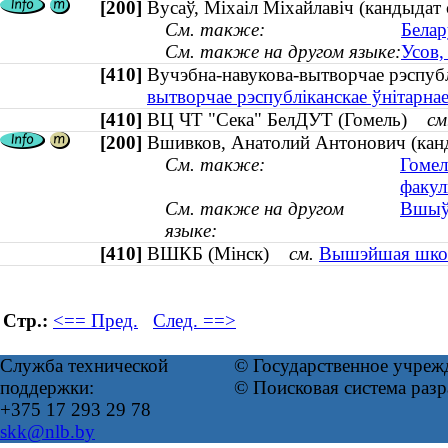
[200]
Вусаў, Міхаіл Міхайлавіч (кандыдат с
См. также:
Белар
См. также на другом языке:
Усов,
[410]
Вучэбна-навукова-вытворчае рэспуб
вытворчае рэспубліканскае ўнітарна
[410]
ВЦ ЧТ "Сека" БелДУТ (Гомель)
см
[200]
Вшивков, Анатолий Антонович (канд
См. также:
Гомел
факул
См. также на другом
Вшыўк
языке:
[410]
ВШКБ (Мінск)
см.
Вышэйшая школа
Стр.:
<== Пред.
След. ==>
Служба технической
© Государственное учреж
поддержки:
© Поисковая система раз
+375 17 293 29 78
skk@nlb.by