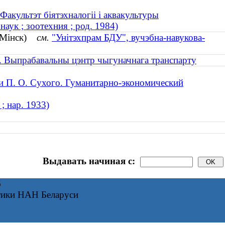
Факультэт біятэхналогіі і аквакультуры
аук ; зоотехния ; род. 1984)
" (Мінск)
см.
"Унітэхпрам БДУ", вучэбна-навукова-
). Выпрабавальны цэнтр чыгуначнага транспарту
и П. О. Сухого. Гуманитарно-экономический
; нар. 1933)
Выдавать начиная с:
6
тики НАН Беларуси