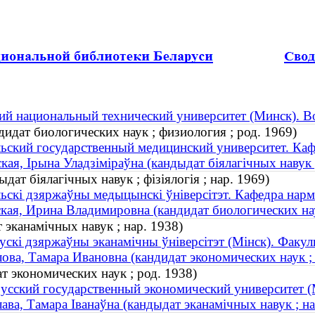
ий национальный технический университет (Минск). В
идат биологических наук ; физиология ; род. 1969)
ьский государственный медицинский университет. Ка
кая, Ірына Уладзіміраўна (кандыдат біялагічных навук ; 
дат біялагічных навук ; фізіялогія ; нар. 1969)
ьскі дзяржаўны медыцынскі ўніверсітэт. Кафедра нармал
кая, Ирина Владимировна (кандидат биологических нау
 эканамічных навук ; нар. 1938)
ускі дзяржаўны эканамічны ўніверсітэт (Мінск). Факуль
ова, Тамара Ивановна (кандидат экономических наук ; 
т экономических наук ; род. 1938)
усский государственный экономический университет (М
ава, Тамара Іванаўна (кандыдат эканамічных навук ; на