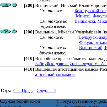
[200]
Вышинский, Николай Владимирович (
См. также:
Белорусский гос
(Минск). Факуль
См. также на
Вышынскі, Мікал
другом языке:
[200]
Вышынскі, Мікалай Уладзіміравіч (ка
См. также:
Беларускі дзя
Факультэт кам
См. также на
Вышинский, Ни
другом языке:
[410]
Вышэйшае прафесійнае вучылішча д
Бабруйскі дзяржаўны каледж імя А.
[410]
Вышэйшая атэстацыйная камісія Рэ
атэстацыйная камісія
Стр.:
<== Пред.
След. ==>
Служба технической
© Государственное учреж
поддержки:
© Поисковая система ра