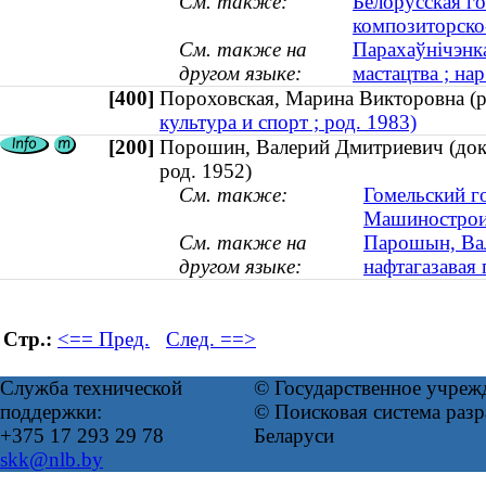
См. также:
Белорусская г
композиторско
См. также на
Парахаўнічэнк
другом языке:
мастацтва ; нар
[400]
Пороховская, Марина Викторовна 
культура и спорт ; род. 1983)
[200]
Порошин, Валерий Дмитриевич (докто
род. 1952)
См. также:
Гомельский г
Машинострои
См. также на
Парошын, Вал
другом языке:
нафтагазавая г
Стр.:
<== Пред.
След. ==>
Служба технической
© Государственное учреж
поддержки:
© Поисковая система ра
+375 17 293 29 78
Беларуси
skk@nlb.by