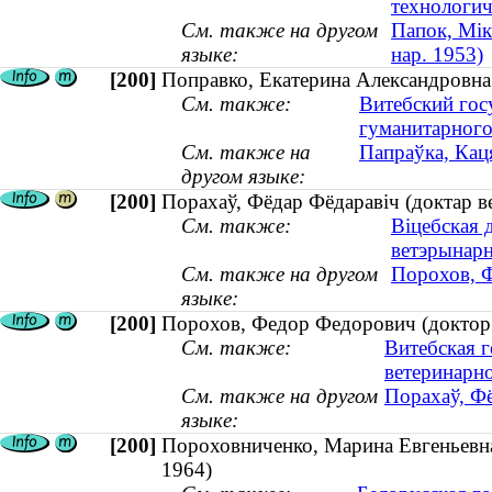
технологич
См. также на другом
Папок, Мік
языке:
нар. 1953)
[200]
Поправко, Екатерина Александровна 
См. также:
Витебский гос
гуманитарного
См. также на
Папраўка, Каця
другом языке:
[200]
Порахаў, Фёдар Фёдаравіч (доктар 
См. также:
Віцебская 
ветэрынар
См. также на другом
Порохов, 
языке:
[200]
Порохов, Федор Федорович (доктор
См. также:
Витебская г
ветеринарн
См. также на другом
Порахаў, Ф
языке:
[200]
Пороховниченко, Марина Евгеньевна 
1964)