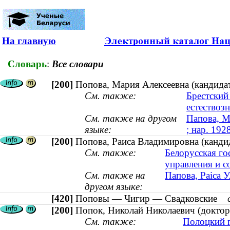
На главную
Словарь
:
Все словари
[200]
Попова, Мария Алексеевна (кандидат 
См. также:
Брестский
естествоз
См. также на другом
Папова, М
языке:
; нар. 192
[200]
Попова, Раиса Владимировна (канди
См. также:
Белорусская го
управления и 
См. также на
Папова, Раіса 
другом языке:
[420]
Поповы — Чигир — Свадковские
[200]
Попок, Николай Николаевич (доктор 
См. также:
Полоцкий г