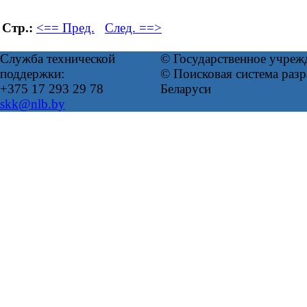
Стр.:
<== Пред.
След. ==>
Служба технической
© Государственное учреж
поддержки:
© Поисковая система ра
+375 17 293 29 78
Беларуси
skk@nlb.by