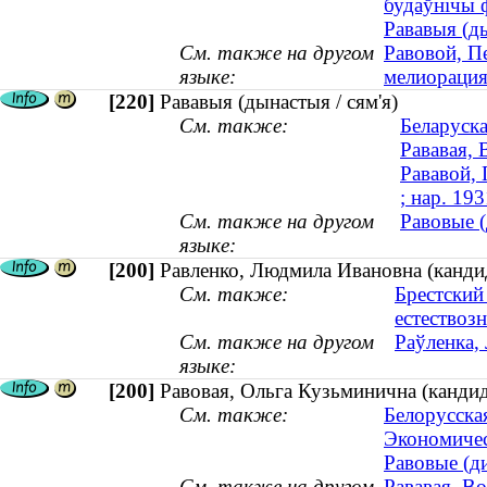
будаўнічы 
Рававыя (ды
См. также на другом
Равовой, П
языке:
мелиорация 
[220]
Рававыя (дынастыя / сям'я)
См. также:
Беларуска
Рававая, 
Рававой, 
; нар. 193
См. также на другом
Равовые (
языке:
[200]
Равленко, Людмила Ивановна (кандид
См. также:
Брестский
естествоз
См. также на другом
Раўленка, 
языке:
[200]
Равовая, Ольга Кузьминична (кандид
См. также:
Белорусская
Экономичес
Равовые (ди
См. также на другом
Рававая, Во