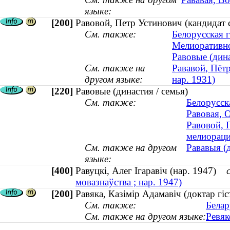
языке:
[200]
Равовой, Петр Устинович (кандидат с
См. также:
Белорусская г
Мелиоративно
Равовые (дина
См. также на
Рававой, Пётр
другом языке:
нар. 1931)
[220]
Равовые (династия / семья)
См. также:
Белорусск
Равовая, 
Равовой, 
мелиораци
См. также на другом
Рававыя (д
языке:
[400]
Равуцкі, Алег Ігаравіч (нар. 1947)
мовазнаўства ; нар. 1947)
[200]
Равяка, Казімір Адамавіч (доктар г
См. также:
Белар
См. также на другом языке:
Ревяк