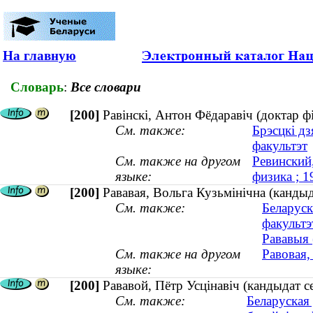
На главную
Словарь
:
Все словари
[200]
Равінскі, Антон Фёдаравіч (доктар ф
См. также:
Брэсцкі дз
факультэт
См. также на другом
Ревинский
языке:
физика ; 
[200]
Рававая, Вольга Кузьмінічна (кандыд
См. также:
Беларуск
факультэ
Рававыя 
См. также на другом
Равовая,
языке:
[200]
Рававой, Пётр Усцінавіч (кандыдат с
См. также:
Беларуская 