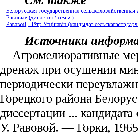
См. также
Белорусская государственная сельскохозяйственная
Равовые (династия / семья)
Рававой, Пётр Усцінавіч (кандыдат сельскагаспадарч
Источники информ
Агромелиоративные мер
дренаж при осушении ми
периодически переувлажн
Горецкого района Белорус
диссертации ... кандидата
У. Равовой. — Горки, 1965