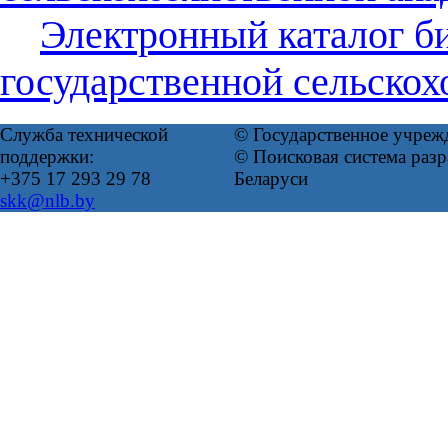
Электронный каталог б
государственной сельскох
Служба технической
© Государственное учреж
поддержки:
© Поисковая система ра
+375 17 293 29 78
Беларуси
skk@nlb.by