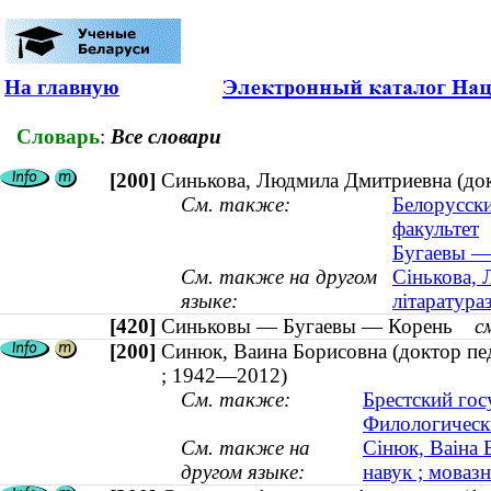
На главную
Словарь
:
Все словари
[200]
Синькова, Людмила Дмитриевна (докт
См. также:
Белорусск
факультет
Бугаевы —
См. также на другом
Сінькова, 
языке:
літаратураз
[420]
Синьковы — Бугаевы — Корень
с
[200]
Синюк, Ваина Борисовна (доктор пед
; 1942—2012)
См. также:
Брестский гос
Филологическ
См. также на
Сінюк, Ваіна 
другом языке:
навук ; моваз