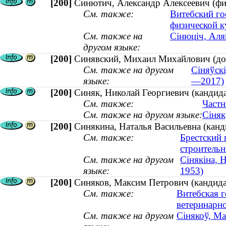
[200]
Синютич, Александр Алексеевич (физ
См. также:
Витебский го
физической к
См. также на
Сінюціч, Аляк
другом языке:
[200]
Синявский, Михаил Михайлович (до
См. также на другом
Сіняўскі
языке:
—2017)
[200]
Синяк, Николай Георгиевич (кандида
См. также:
Частн
См. также на другом языке:
Сіняк
[200]
Синякина, Наталья Васильевна (канди
См. также:
Брестский 
строительн
См. также на другом
Сінякіна, Н
языке:
1953)
[200]
Синяков, Максим Петрович (кандида
См. также:
Витебская г
ветеринарн
См. также на другом
Сінякоў, М