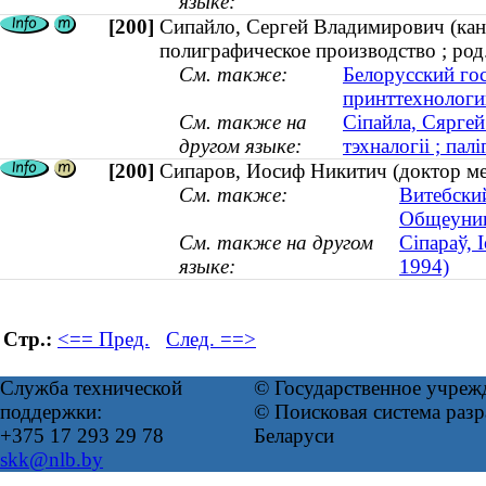
языке:
[200]
Сипайло, Сергей Владимирович (кан
полиграфическое производство ; род
См. также:
Белорусский го
принттехнологи
См. также на
Сіпайла, Сяргей
другом языке:
тэхналогіі ; пал
[200]
Сипаров, Иосиф Никитич (доктор ме
См. также:
Витебски
Общеунив
См. также на другом
Сіпараў, 
языке:
1994)
Стр.:
<== Пред.
След. ==>
Служба технической
© Государственное учреж
поддержки:
© Поисковая система ра
+375 17 293 29 78
Беларуси
skk@nlb.by