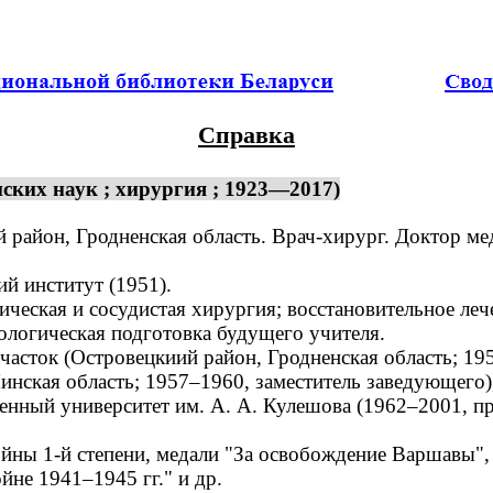
Справка
ких наук ; хирургия ; 1923—2017)
айон, Гродненская область. Врач-хирург. Доктор мед
 институт (1951).
ческая и сосудистая хирургия; восстановительное ле
ологическая подготовка будущего учителя.
асток (Островецкиий район, Гродненская область; 1
нская область; 1957–1960, заместитель заведующего),
твенный университет им. А. А. Кулешова (1962–2001, 
 1-й степени, медали "За освобождение Варшавы", "За
йне 1941–1945 гг." и др.