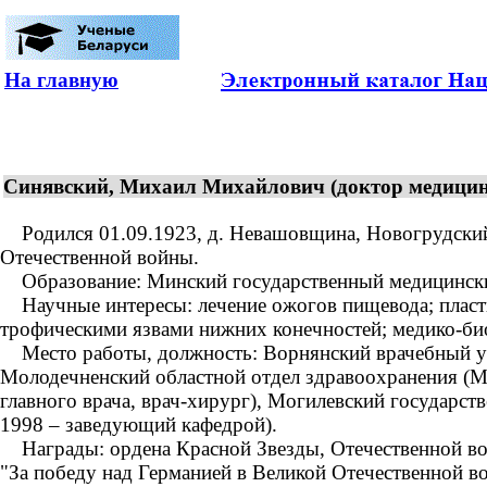
На главную
Синявский, Михаил Михайлович (доктор медицинс
Родился 01.09.1923, д. Невашовщина, Новогрудский р
Отечественной войны.
Образование: Минский государственный медицинский
Научные интересы: лечение ожогов пищевода; пласти
трофическими язвами нижних конечностей; медико-би
Место работы, должность: Ворнянский врачебный уч
Молодечненский областной отдел здравоохранения (Ми
главного врача, врач-хирург), Могилевский государс
1998 – заведующий кафедрой).
Награды: ордена Красной Звезды, Отечественной войны
"За победу над Германией в Великой Отечественной во