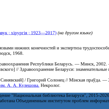
авук ; хірургія ; 1923—2017)
(на другом языке)
ами нижних конечностей и экспертиза трудоспособнос
водск, 1968.
воохранения Республики Беларусь. — Минск, 2002. 
кого] // Здравоохранение Беларуси: знаменательные 
Синявский] / Григорий Солонец // Мінская праўда. — 
им. А. А. Кулешова.
Некролог.
дение "Национальная библиотека Беларуси", 2015-202
работана Объединенным институтом проблем информа