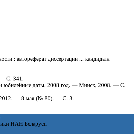
ти : автореферат диссертации ... кандидата
— С. 341.
и юбилейные даты, 2008 год. ― Минск, 2008. — С.
2012. — 8 мая (№ 80). — С. 3.
6
тики НАН Беларуси