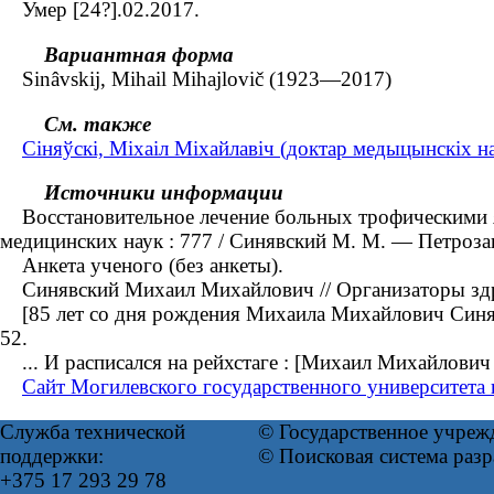
Умер [24?].02.2017.
Вариантная форма
Sinâvskij, Mihail Mihajlovič (1923—2017)
См. также
Сіняўскі, Міхаіл Міхайлавіч (доктар медыцынскіх н
Источники информации
Восстановительное лечение больных трофическими язв
медицинских наук : 777 / Синявский М. М. — Петроза
Анкета ученого (без анкеты).
Синявский Михаил Михайлович // Организаторы здра
[85 лет со дня рождения Михаила Михайлович Синявс
52.
... И расписался на рейхстаге : [Михаил Михайлович 
Сайт Могилевского государственного университета 
Служба технической
© Государственное учреж
поддержки:
© Поисковая система раз
+375 17 293 29 78