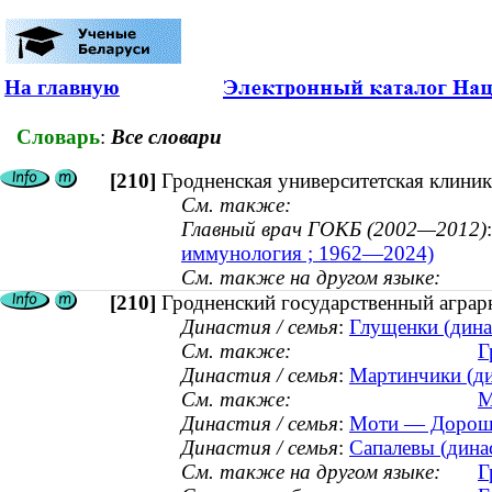
На главную
Словарь
:
Все словари
[210]
Гродненская университетская клиник
См. также:
Главный врач ГОКБ (2002—2012)
иммунология ; 1962—2024)
См. также на другом языке:
[210]
Гродненский государственный аграр
Династия / семья
:
Глущенки (динас
См. также:
Г
Династия / семья
:
Мартинчики (ди
См. также:
М
Династия / семья
:
Моти — Дорошке
Династия / семья
:
Сапалевы (динас
См. также на другом языке:
Г