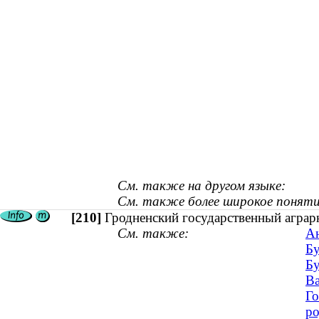
См. также на другом языке:
См. также более широкое поняти
[210]
Гродненский государственный аграр
См. также:
Ан
Бу
Бу
Ва
Го
ро