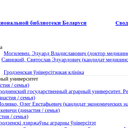
а
Могилевец, Эдуард Владиславович (доктор медицинск
:
Савицкий, Святослав Эдуардович (кандидат медицинск
Гродзенская ўніверсітэцкая клініка
ный университет
тия / семья)
родненский государственный аграрный университет. Р
настия / семья)
олявко, Олег Евстафьевич (кандидат экономических нау
вичи (династия / семья)
тия / семья)
родзенскі дзяржаўны аграрны ўніверсітэт