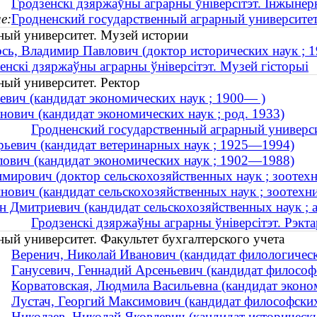
Гродзенскі дзяржаўны аграрны ўнiверсiтэт. Інжынер
е:
Гродненский государственный аграрный университе
ный университет. Музей истории
сь, Владимир Павлович (доктор исторических наук ;
енскі дзяржаўны аграрны ўніверсітэт. Музей гісторыі
ный университет. Ректор
евич (кандидат экономических наук ; 1900— )
ович (кандидат экономических наук ; род. 1933)
Гродненский государственный аграрный универс
ьевич (кандидат ветеринарных наук ; 1925—1994)
ович (кандидат экономических наук ; 1902—1988)
мирович (доктор сельскохозяйственных наук ; зоотехни
ович (кандидат сельскохозяйственных наук ; зоотехния
 Дмитриевич (кандидат сельскохозяйственных наук ;
Гродзенскі дзяржаўны аграрны ўніверсітэт. Рэкта
ый университет. Факультет бухгалтерского учета
Веренич, Николай Иванович (кандидат филологически
Ганусевич, Геннадий Арсеньевич (кандидат философс
Корватовская, Людмила Васильевна (кандидат эконо
Лустач, Георгий Максимович (кандидат философских 
Николаев, Николай Яковлевич (кандидат историческ