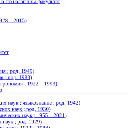
на-тэхналагічны факультэт
т
 1928—2015)
итет
я ; род. 1949)
 ; род. 1983)
 агрономия ; 1922—1993)
р
х наук ; языкознание ; род. 1942)
ких наук ; род. 1930)
мических наук ; 1955—2021)
наук ; род. 1929)
их наук ; 1922—1984)