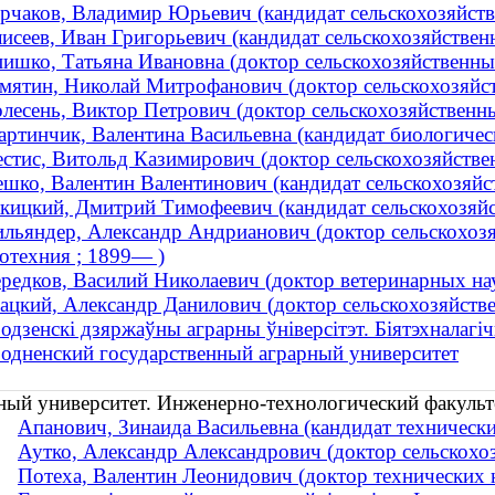
рчаков, Владимир Юрьевич (кандидат сельскохозяйстве
исеев, Иван Григорьевич (кандидат сельскохозяйствен
ишко, Татьяна Ивановна (доктор сельскохозяйственны
мятин, Николай Митрофанович (доктор сельскохозяйст
лесень, Виктор Петрович (доктор сельскохозяйственных
ртинчик, Валентина Васильевна (кандидат биологическ
стис, Витольд Казимирович (доктор сельскохозяйствен
шко, Валентин Валентинович (кандидат сельскохозяйст
кицкий, Дмитрий Тимофеевич (кандидат сельскохозяйст
льяндер, Александр Андрианович (доктор сельскохозяй
отехния ; 1899— )
редков, Василий Николаевич (доктор ветеринарных н
цкий, Александр Данилович (доктор сельскохозяйствен
одзенскі дзяржаўны аграрны ўнiверсiтэт. Біятэхналагі
одненский государственный аграрный университет
ный университет. Инженерно-технологический факульт
Апанович, Зинаида Васильевна (кандидат технически
Аутко, Александр Александрович (доктор сельскохозя
Потеха, Валентин Леонидович (доктор технических 