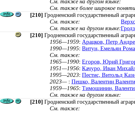
См. также на другом языке:
См. также более широкое поняти
[210]
Гродненский государственный аграр
См. также:
Верхо
См. также на другом языке:
Гродз
[210]
Гродненский государственный аграр
1956—1959
:
Арацков, Петр Андре
1990—1995
:
Витун, Емельян Роман
См. также:
1965—1990
:
Егоров, Юрий Григор
1951—1956
:
Качуро, Иван Михайл
1995—2023
:
Пестис, Витольд Кази
2023—
:
Пешко, Валентин Валентин
1959—1965
:
Тимошинин, Валентин
См. также на другом языке:
[210]
Гродненский государственный аграрн
См. также: