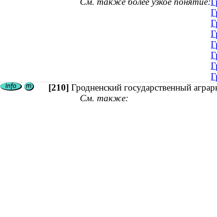
См. также более узкое понятие:
Г
Г
Г
Г
Г
Г
Г
Г
[210]
Гродненский государственный аграр
См. также: