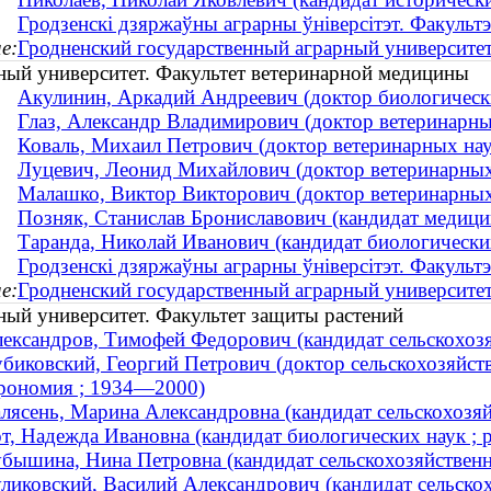
Гродзенскі дзяржаўны аграрны ўнiверсiтэт. Факультэ
е:
Гродненский государственный аграрный университе
ный университет. Факультет ветеринарной медицины
Акулинин, Аркадий Андреевич (доктор биологическ
Глаз, Александр Владимирович (доктор ветеринарн
Коваль, Михаил Петрович (доктор ветеринарных на
Луцевич, Леонид Михайлович (доктор ветеринарных 
Малашко, Виктор Викторович (доктор ветеринарных 
Позняк, Станислав Брониславович (кандидат медици
Таранда, Николай Иванович (кандидат биологических
Гродзенскі дзяржаўны аграрны ўнiверсiтэт. Факуль
е:
Гродненский государственный аграрный университе
ный университет. Факультет защиты растений
ександров, Тимофей Федорович (кандидат сельскохозяй
биковский, Георгий Петрович (доктор сельскохозяйств
рономия ; 1934—2000)
лясень, Марина Александровна (кандидат сельскохозя
т, Надежда Ивановна (кандидат биологических наук ; р
бышина, Нина Петровна (кандидат сельскохозяйственн
ликовский, Василий Александрович (кандидат сельскох