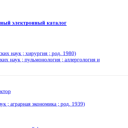
их наук ; хирургия ; род. 1980)
их наук ; пульмонология ; аллергология и
ектор
к ; аграрная экономика ; род. 1939)