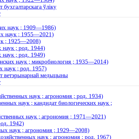
т бухгалтарскага ўліку
т
их наук ; 1909—1986)
ых наук ; 1955—2021)
ук ; 1925—2008)
наук ; род. 1944)
наук ; род. 1949)
нских наук ; микробиология ; 1935—2014)
 наук ; род. 1957)
тэт ветэрынарнай медыцыны
т
ственных наук ; агрономия ; род. 1934)
енных наук ; кандидат биологических наук ;
йственных наук ; агрономия ; 1971—2021)
од. 1942)
ых наук ; агрономия ; 1929—2008)
озяйственных наук ; агрономия ; род. 1967)