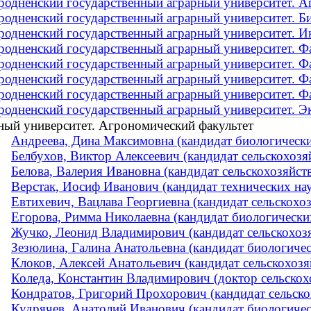
родненский государственный аграрный университет. А
родненский государственный аграрный университет. Б
родненский государственный аграрный университет. И
родненский государственный аграрный университет. Фа
родненский государственный аграрный университет. Ф
родненский государственный аграрный университет. Ф
родненский государственный аграрный университет. Фа
родненский государственный аграрный университет. Э
ный университет. Агрономический факультет
Андреева, Дина Максимовна (кандидат биологических
Белбухов, Виктор Алексеевич (кандидат сельскохозя
Белова, Валерия Ивановна (кандидат сельскохозяйств
Верстак, Иосиф Иванович (кандидат технических наук
Евтихевич, Вацлава Георгиевна (кандидат сельскохоз
Егорова, Римма Николаевна (кандидат биологически
Жучко, Леонид Владимирович (кандидат сельскохозяй
Зезюлина, Галина Анатольевна (кандидат биологическ
Клоков, Алексей Анатольевич (кандидат сельскохозяй
Коледа, Константин Владимирович (доктор сельскохо
Кондратов, Григорий Прохорович (кандидат сельско
Кудрячев, Анатолий Иванович (кандидат биологиче