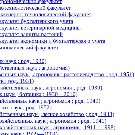
грономический факультет
иотехнологический факультет
нженерно-технологический факультет
культет бухгалтерского учета
акультет ветеринарной медицины
акультет защиты растений
культет экономики и бухгалтерского учета
кономический факультет
 наук ; род. 1930)
йственных наук ; агрономия)
енных наук ; агрономия ; растениеводство ; род. 1951)
 ; род. 1931)
яйственных наук ; агрономия ; род. 1930)
х наук ; ботаника ; 1930—2010)
ственных наук ; агрономия ; род. 1949)
их наук ; род. 1952)
ственных наук ; лесное хозяйство ; род. 1938)
зяйственных наук ; агрономия ; род. 1941)
хозяйственных наук ; агрономия ; 1911—1998)
ских наук ; 1939—2004)