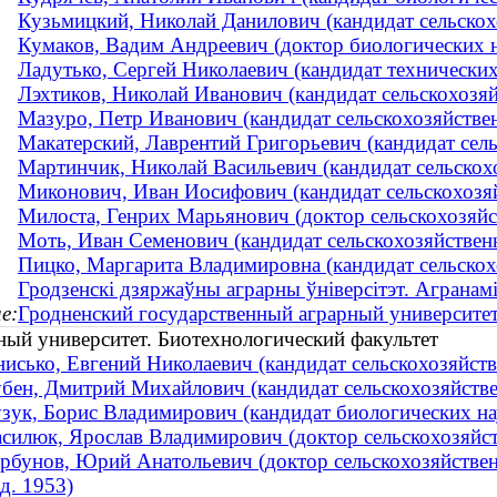
Кузьмицкий, Николай Данилович (кандидат сельскохо
Кумаков, Вадим Андреевич (доктор биологических 
Ладутько, Сергей Николаевич (кандидат технических
Лэхтиков, Николай Иванович (кандидат сельскохозя
Мазуро, Петр Иванович (кандидат сельскохозяйствен
Макатерский, Лаврентий Григорьевич (кандидат сел
Мартинчик, Николай Васильевич (кандидат сельскохо
Миконович, Иван Иосифович (кандидат сельскохозяйс
Милоста, Генрих Марьянович (доктор сельскохозяйст
Моть, Иван Семенович (кандидат сельскохозяйствен
Пицко, Маргарита Владимировна (кандидат сельскохо
Гродзенскі дзяржаўны аграрны ўнiверсiтэт. Агранам
е:
Гродненский государственный аграрный университе
ный университет. Биотехнологический факультет
исько, Евгений Николаевич (кандидат сельскохозяйстве
бен, Дмитрий Михайлович (кандидат сельскохозяйствен
зук, Борис Владимирович (кандидат биологических нау
силюк, Ярослав Владимирович (доктор сельскохозяйст
рбунов, Юрий Анатольевич (доктор сельскохозяйственн
д. 1953)