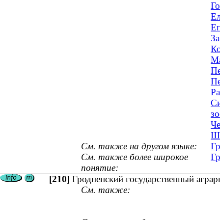
Го
Ел
Еп
За
Ко
Ма
Пе
Пе
Ра
Си
зо
Че
Ша
См. также на другом языке:
Гр
См. также более широкое
Гр
понятие:
[210]
Гродненский государственный аграр
См. также: