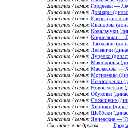
Династия / семья
:
Гордеевы — Леб
Династия / семья
:
Довнары (династ
Династия / семья
:
Евецы (династия
Династия / семья
:
Иванцовы (динас
Династия / семья
:
Ковальчуки (дин
Династия / семья
:
Корнелюки — Ла
Династия / семья
:
Лагодские (дина
Династия / семья
:
Лелевичи (динас
Династия / семья
:
Луценко (династ
Династия / семья
:
Макшановы (дин
Династия / семья
:
Маслаковы — Ха
Династия / семья
:
Могилевцы (дин
Династия / семья
:
Нечипоренки (ди
Династия / семья
:
Новоселецкие (д
Династия / семья
:
Обуховы (династ
Династия / семья
:
Снежицкие (дина
Династия / семья
:
Хворики (династ
Династия / семья
:
Шейбаки (династ
Династия / семья
:
Янчевские — То
См. также на другом
Гродз