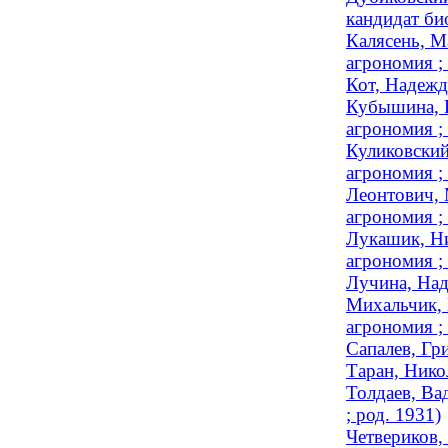
кандидат би
Калясень, М
агрономия 
Кот, Надежд
Кубышина, Н
агрономия 
Куликовский
агрономия ; 
Леонтович, 
агрономия ; 
Лукашик, Ни
агрономия ; 
Лучина, Над
Михальчик, 
агрономия ; 
Сапалев, Гр
Таран, Нико
Толдаев, Ва
; род. 1931)
Четвериков,