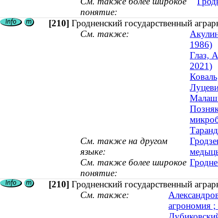
См. также более широкое
Грод
понятие:
[210]
Гродненский государственный аграр
См. также:
Акулин
1986)
Глаз, 
2021)
Коваль
Луцеви
Малашк
Позняк
микроб
Таранд
См. также на другом
Гродзе
языке:
медыц
См. также более широкое
Гродне
понятие:
[210]
Гродненский государственный аграр
См. также:
Александров
агрономия ; 
Дубиковский