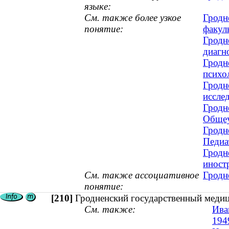
языке:
См. также более узкое
Гродн
понятие:
факул
Гродн
диагн
Гродн
психо
Гродн
иссле
Гродн
Общеу
Гродн
Педиа
Гродн
иност
См. также ассоциативное
Гродн
понятие:
[210]
Гродненский государственный медиц
См. также:
Ива
194