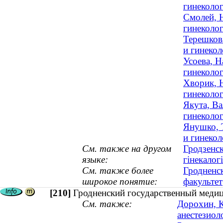
гинеколог
Смолей, Н
гинеколог
Терешкова
и гинекол
Усоева, Н
гинеколог
Хворик, Н
гинеколог
Якута, Ва
гинеколо
Янушко, 
и гинекол
См. также на другом
Гродзенск
языке:
гінекалогі
См. также более
Гродненс
широкое понятие:
факультет
[210]
Гродненский государственный медиц
См. также:
Дорохин, К
анестезиол