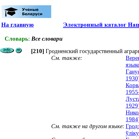
На главную
Словарь
:
Все словари
[210]
Гродненский государственный аграрн
См. также:
Вере
языко
Гану
1930
Корв
1955
Луст
1929
Нико
1984
См. также на другом языке:
Гродз
ўліку