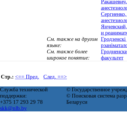
Ракашевич,
анестезиол
Сергиенко,
анестезиол
Янчевский,
и реанимат
См. также на другом
Гродзенскі
языке:
рэаніматало
См. также более
Гродненски
широкое понятие:
факультет
Стр.:
<== Пред.
След. ==>
Служба технической
© Государственное учреж
поддержки:
© Поисковая система ра
+375 17 293 29 78
Беларуси
skk@nlb.by