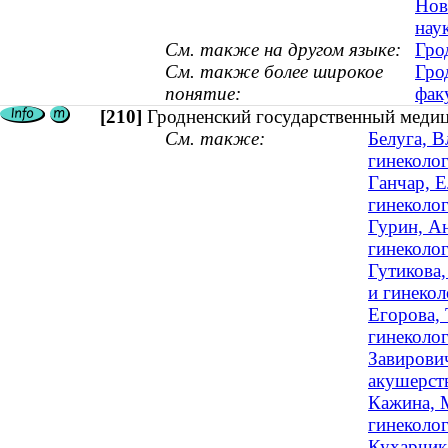
Нов
наук
См. также на другом языке:
Гро
См. также более широкое
Гро
понятие:
фак
[210]
Гродненский государственный медиц
См. также:
Белуга, В
гинеколог
Ганчар, Е
гинеколог
Гурин, А
гинеколог
Гутикова
и гинекол
Егорова, 
гинеколог
Завирови
акушерств
Кажина, 
гинеколог
Кухарчик