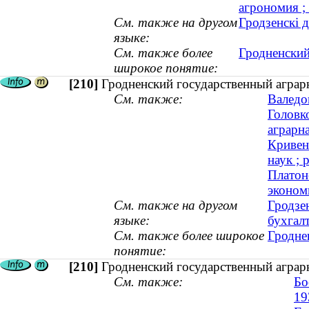
агрономия ;
См. также на другом
Гродзенскі 
языке:
См. также более
Гродненский
широкое понятие:
[210]
Гродненский государственный аграрн
См. также:
Валедо
Головк
аграрна
Кривен
наук ; 
Платон
экономи
См. также на другом
Гродзен
языке:
бухгалт
См. также более широкое
Гродне
понятие:
[210]
Гродненский государственный аграр
См. также:
Бо
19