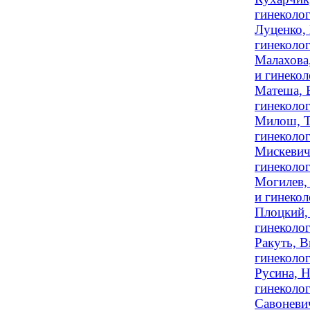
гинеколог
Луценко, 
гинеколо
Малахова
и гинекол
Матеша, Е
гинеколог
Милош, Та
гинеколог
Мискевич
гинеколог
Могилев,
и гинеко
Плоцкий,
гинеколог
Ракуть, В
гинеколо
Русина, Н
гинеколог
Савоневич