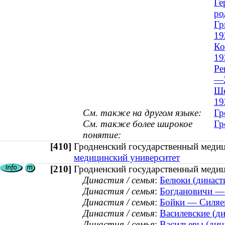
Ге
ро
Гр
19
Ко
19
Ре
—2
Ше
19
См. также на другом языке:
Гр
См. также более широкое
Гр
понятие:
[410]
Гродненский государственный мед
медицинский университет
[210]
Гродненский государственный медиц
Династия / семья
:
Белюки (династи
Династия / семья
:
Богдановичи — 
Династия / семья
:
Бойки — Силяев
Династия / семья
:
Василевские (ди
Династия / семья
:
Васильевы (дина