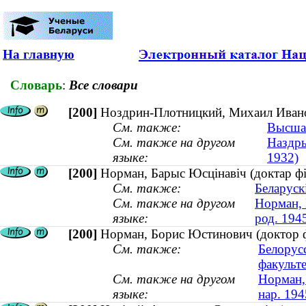
На главную
Словарь
:
Все словари
[200]
Ноздрин-Плотницкий, Михаил Иванов
См. также:
Высшая
См. также на другом
Наздры
языке:
1932)
[200]
Норман, Барыс Юсцінавiч (доктар філ
См. также:
Беларуск
См. также на другом
Норман, 
языке:
род. 194
[200]
Норман, Борис Юстинович (доктор фи
См. также:
Белорус
факульт
См. также на другом
Норман, 
языке:
нар. 194