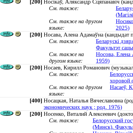
[200]
Носікаў, Аляксандр Сцяпанавіч (кан
См. также:
Белару
(Магіл
См. также на другом
Носико
языке:
2025)
[200]
Носава, Алена Адамаўна (кандыдат пе
См. также:
Беларускі дзяр
Факультэт сацы
См. также на
Носова, Елена 
другом языке:
1959)
[200]
Носаев, Кирилл Романович (музыкал
См. также:
Белорусс
хоровой 
См. также на другом
Насаеў, 
языке:
[400]
Носацкая, Наталья Вячеславовна (р
экономических наук ; род. 1976)
[200]
Носенко, Виталий Алексеевич (доктор
См. также:
Белорусский гос
(Минск). Факуль