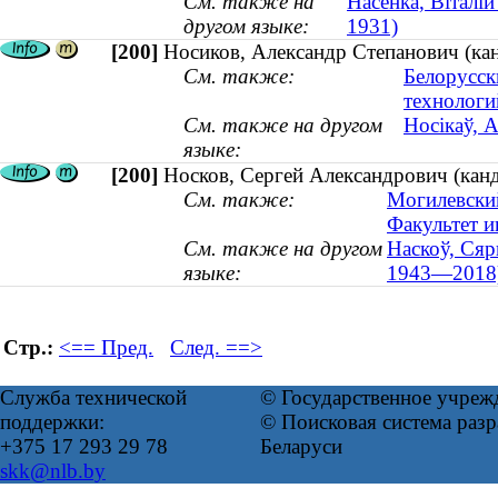
См. также на
Насенка, Віталій
другом языке:
1931)
[200]
Носиков, Александр Степанович (ка
См. также:
Белорусск
технологи
См. также на другом
Носікаў, 
языке:
[200]
Носков, Сергей Александрович (кан
См. также:
Могилевский
Факультет 
См. также на другом
Наскоў, Сяр
языке:
1943—2018
Стр.:
<== Пред.
След. ==>
Служба технической
© Государственное учреж
поддержки:
© Поисковая система ра
+375 17 293 29 78
Беларуси
skk@nlb.by