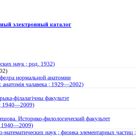
их наук ; род. 1932)
02)
афедра нормальной анатомии
; анатомія чалавека ; 1929—2002)
орыка-філалагічны факультэт
 ; 1940—2009)
ешова. Историко-филологический факультет
; 1940—2009)
о-математических наук ; физика элементарных частиц ;