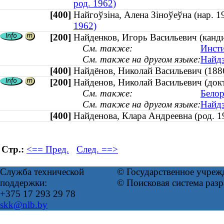
род. 1962)
[400]
Найгоўзіна, Алена Зіноўеўна (нар.
1962)
[200]
Найденков, Игорь Васильевич (канди
См. также:
Инсти
См. также на другом языке:
Найдз
[400]
Найдёнов, Николай Васильевич (
[200]
Найденов, Николай Васильевич (док
См. также:
Белор
См. также на другом языке:
Найдз
[400]
Найденова, Клара Андреевна (род.
Стр.:
<== Пред.
След. ==>
Служба технической
© Государственное учреж
поддержки:
© Поисковая система раз
+375 17 293 29 78
skk@nlb.by