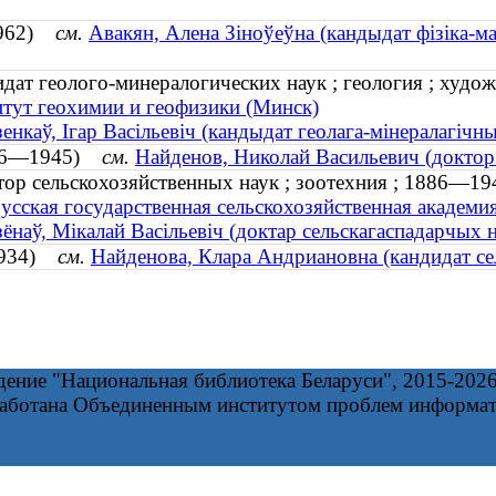
 1962)
см.
Авакян, Алена Зіноўеўна (кандыдат фізіка-ма
дат геолого-минералогических наук ; геология ; худож
тут геохимии и геофизики (Минск)
енкаў, Ігар Васільевіч (кандыдат геолага-мінералагічных
1886—1945)
см.
Найденов, Николай Васильевич (доктор
тор сельскохозяйственных наук ; зоотехния ; 1886—19
усская государственная сельскохозяйственная академи
ёнаў, Мікалай Васільевіч (доктар сельскагаспадарчых н
 1934)
см.
Найденова, Клара Андриановна (кандидат сел
дение "Национальная библиотека Беларуси", 2015-202
работана Объединенным институтом проблем информа