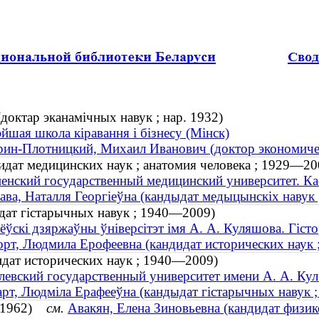
(доктар эканамічных навук ; нар. 1932)
шая школа кіравання і бізнесу (Мінск)
ин-Плотницкий, Михаил Иванович (доктор экономическ
идат медицинских наук ; анатомия человека ; 1929—20
енский государственный медицинский университет. К
ава, Наталля Георгіеўна (кандыдат медыцынскіх навук 
дат гістарычных навук ; 1940—2009)
ёўскі дзяржаўны ўніверсітэт імя А. А. Куляшова. Гіст
рт, Людмила Ерофеевна (кандидат исторических наук
дат исторических наук ; 1940—2009)
евский государственный университет имени А. А. Кул
рт, Людміла Ерафееўна (кандыдат гістарычных навук 
д. 1962)
см.
Авакян, Елена Зиновьевна (кандидат физик