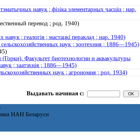
тэматычных навук ; фізіка элементарных часціц ; нар.
ественный перевод ; род. 1940)
 навук ; геалогія ; мастацкі пераклад ; нар. 1940)
 сельскохозяйственных наук ; зоотехния ; 1886—1945)
45)
я (Горки). Факультет биотехнологии и аквакультуры
авук ; заатэхнія ; 1886—1945)
ьскохозяйственных наук ; агрономия ; род. 1934)
Выдавать начиная с:
6
тики НАН Беларуси