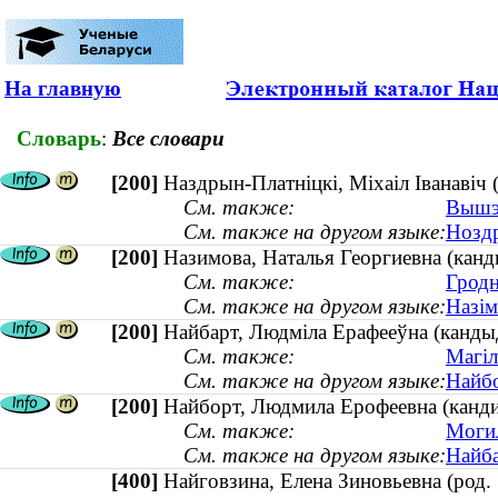
На главную
Словарь
:
Все словари
[200]
Наздрын-Платніцкі, Міхаіл Іванавіч 
См. также:
Вышэй
См. также на другом языке:
Ноздр
[200]
Назимова, Наталья Георгиевна (канд
См. также:
Гродн
См. также на другом языке:
Назім
[200]
Найбарт, Людміла Ерафееўна (канды
См. также:
Магіл
См. также на другом языке:
Найбо
[200]
Найборт, Людмила Ерофеевна (канди
См. также:
Могил
См. также на другом языке:
Найба
[400]
Найговзина, Елена Зиновьевна (ро