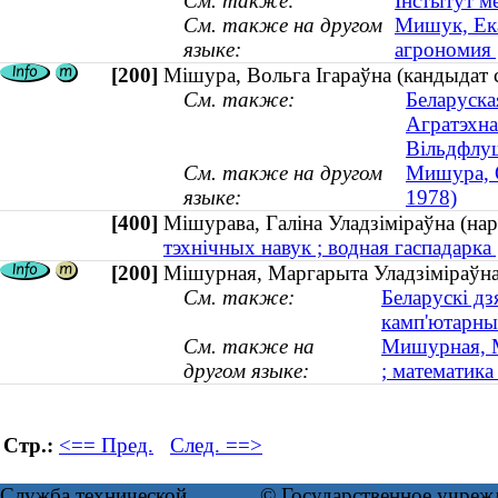
См. также:
Інстытут м
См. также на другом
Мишук, Ека
языке:
агрономия 
[200]
Мішура, Вольга Ігараўна (кандыдат с
См. также:
Беларуска
Агратэхна
Вільдфлу
См. также на другом
Мишура, О
языке:
1978)
[400]
Мішурава, Галіна Уладзіміраўна (н
тэхнічных навук ; водная гаспадарка 
[200]
Мішурная, Маргарыта Уладзіміраўна 
См. также:
Беларускі дз
камп'ютарны
См. также на
Мишурная, М
другом языке:
; математика 
Стр.:
<== Пред.
След. ==>
Служба технической
© Государственное учреж