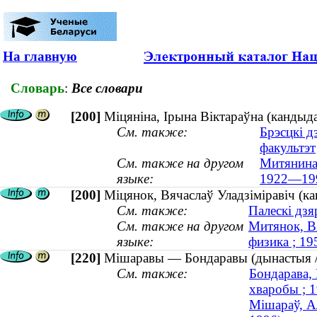
На главную
Словарь
:
Все словари
[200]
Міцяніна, Ірына Віктараўна (кандыд
См. также:
Брэсцкі д
факультэт
См. также на другом
Митянина,
языке:
1922—19
[200]
Міцянок, Вячаслаў Уладзіміравіч (к
См. также:
Палескі дзя
См. также на другом
Митянок, В
языке:
физика ; 1
[220]
Мішаравы — Бондаравы (дынастыя / 
См. также:
Бондарава,
хваробы ; 
Мішараў, Ал