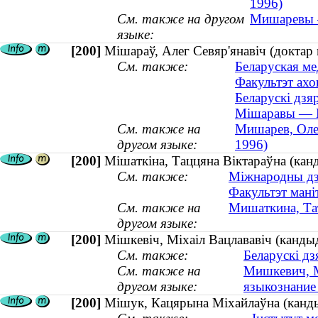
1996)
См. также на другом
Мишаревы —
языке:
[200]
Мішараў, Алег Севяр'янавіч (доктар
См. также:
Беларуская ме
Факультэт ахо
Беларускі дзя
Мішаравы — Б
См. также на
Мишарев, Оле
другом языке:
1996)
[200]
Мішаткіна, Таццяна Віктараўна (кан
См. также:
Міжнародны дзя
Факультэт мані
См. также на
Мишаткина, Та
другом языке:
[200]
Мішкевіч, Міхаіл Вацлававіч (кандыда
См. также:
Беларускі дз
См. также на
Мишкевич, М
другом языке:
языкознание 
[200]
Мішук, Кацярына Міхайлаўна (кандыд