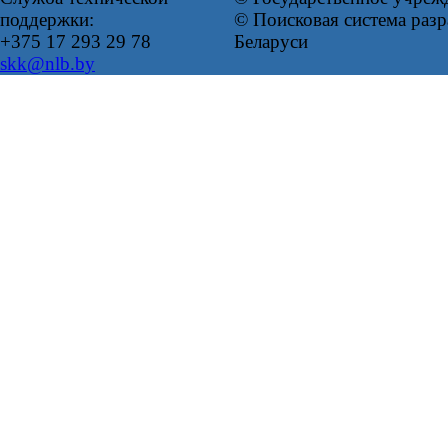
поддержки:
© Поисковая система ра
+375 17 293 29 78
Беларуси
skk@nlb.by