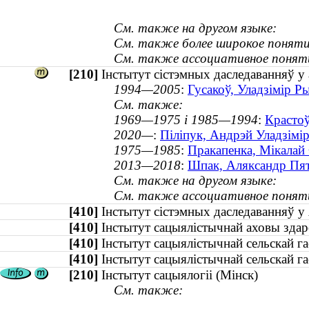
См. также на другом языке:
См. также более широкое поняти
См. также ассоциативное понят
[210]
Інстытут сістэмных даследаванняў у
1994—2005
:
Гусакоў, Уладзімір Ры
См. также:
1969—1975 і 1985—1994
:
Крастоў
2020—
:
Піліпук, Андрэй Уладзімір
1975—1985
:
Пракапенка, Мікалай 
2013—2018
:
Шпак, Аляксандр Пятр
См. также на другом языке:
См. также ассоциативное понят
[410]
Інстытут сістэмных даследаванняў
[410]
Інстытут сацыялістычнай аховы зда
[410]
Інстытут сацыялістычнай сельскай 
[410]
Інстытут сацыялістычнай сельскай 
[210]
Інстытут сацыялогіі (Мінск)
См. также: