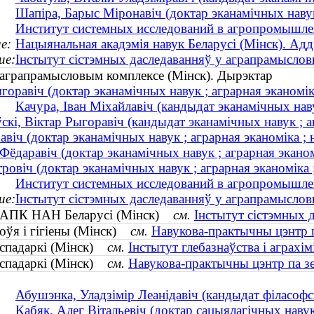
Шапіра, Барыс Міронавіч (доктар эканамічных наву
Институт системных исследований в агропромышле
е:
Нацыянальная акадэмія навук Беларусі (Мінск). Ад
ие:
Інстытут сістэмных даследаванняў у аграпрамыслов
 аграпрамысловым комплексе (Мінск). Дырэктар
горавіч (доктар эканамічных навук ; аграрная эканоміка
Качура, Іван Міхайлавіч (кандыдат эканамічных на
скі, Віктар Рыгоравіч (кандыдат эканамічных навук ; аг
авіч (доктар эканамічных навук ; аграрная эканоміка ; 
Фёдаравіч (доктар эканамічных навук ; аграрная экан
овіч (доктар эканамічных навук ; аграрная эканоміка ;
Институт системных исследований в агропромышле
ие:
Інстытут сістэмных даследаванняў у аграпрамыслов
 у АПК НАН Беларусі (Мінск)
см.
Інстытут сістэмных 
роўя і гігіены (Мінск)
см.
Навукова-практычны цэнтр г
гаспадаркі (Мінск)
см.
Інстытут глебазнаўства і аграхім
гаспадаркі (Мінск)
см.
Навукова-практычны цэнтр па з
Абушэнка, Уладзімір Леанідавіч (кандыдат філасоф
Кабяк, Алег Вітальевіч (доктар сацыялагічных навук