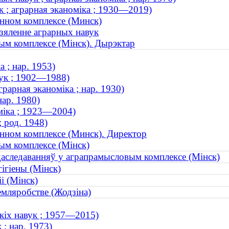
к ; аграрная эканоміка ; 1930—2019)
нном комплексе (Минск)
дзяленне аграрных навук
ым комплексе (Мінск). Дырэктар
 ; нар. 1953)
вук ; 1902—1988)
рарная эканоміка ; нар. 1930)
нар. 1980)
оміка ; 1923—2004)
 род. 1948)
нном комплексе (Минск). Директор
ым комплексе (Мінск)
даследаванняў у аграпрамысловым комплексе (Мінск)
ігіены (Мінск)
іі (Мінск)
емляробстве (Жодзіна)
скіх навук ; 1957—2015)
 ; нар. 1973)