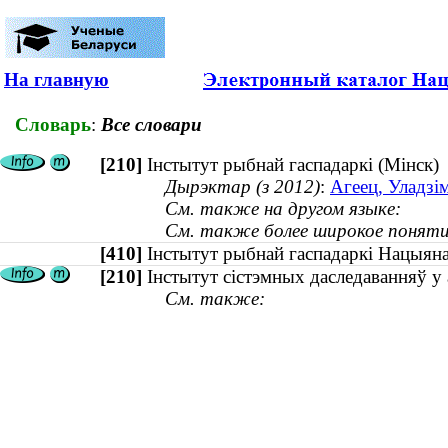
На главную
Словарь
:
Все словари
[210]
Інстытут рыбнай гаспадаркі (Мінск)
Дырэктар (з 2012)
:
Агеец, Уладзім
См. также на другом языке:
См. также более широкое поняти
[410]
Інстытут рыбнай гаспадаркі Нацыян
[210]
Інстытут сістэмных даследаванняў у
См. также: