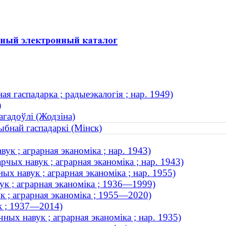
я гаспадарка ; радыеэкалогія ; нар. 1949)
)
гадоўлі (Жодзіна)
ыбнай гаспадаркі (Мінск)
ук ; аграрная эканоміка ; нар. 1943)
рчых навук ; аграрная эканоміка ; нар. 1943)
х навук ; аграрная эканоміка ; нар. 1955)
вук ; аграрная эканоміка ; 1936—1999)
ук ; аграрная эканоміка ; 1955—2020)
ук ; 1937—2014)
ых навук ; аграрная эканоміка ; нар. 1935)