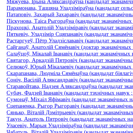
Мяжуева, Ірына Аляксандраўна (кандыдат эканамічн
Парамонава, Таццяна Уладзіміраўна (кандыдат сельск
Патаповіч, Захарый Захаравіч (кандыдат эканамічных
Піскунова, Таіса Рыгораўна (кандыдат эканамічных н
Прахоцкі, Анатолій Уладзіміравіч (кандыдат эканамі
Пяткевіч, Уладзімір Сцяпанавіч (кандыдат эканамічн
Растаргуеў, Пётр Уладзіслававіч (кандыдат эканамічн
Сайганаў, Анатолій Сямёнавіч (доктар эканамічных н
Салаўцоў, Мікалай Іванавіч (кандыдат эканамічных н
Святагор, Аркадзій Пятровіч (кандыдат эканамічных 
Селюкоў, Юрый Мікалаевіч (кандыдат эканамічных на
Скарапанава, Людміла Сямёнаўна (кандыдат біялагічн
Соніч, Васілій Аляксандравіч (кандыдат эканамічных
Старавойтава, Надзея Аляксандраўна (кандыдат экан
Субач, Фадзей Іванавіч (кандыдат тэхнічных навук ;
Сумонаў, Міхаіл Яфімавіч (кандыдат эканамічных нав
Сцепаненка, Рыгор Рыгоравіч (кандыдат эканамічных
Сянько, Віталій Дзмітрыевіч (кандыдат эканамічных 
Такун, Анатоль Пятровіч (кандыдат эканамічных наву
Уласевіч, Марыя Уладзіміраўна (кандыдат эканамічны
Чабатуль, Віталій Уладзіміравіч (кандыдат эканамічн