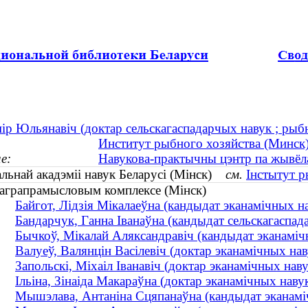
ір Юльянавіч (доктар сельскагаспадарчых навук ; рыбна
Институт рыбного хозяйства (Минск
е:
Навукова-практычны цэнтр па жывёла
альнай акадэміі навук Беларусі (Мінск)
см.
Інстытут р
 аграпрамысловым комплексе (Мінск)
Байгот, Лідзія Мікалаеўна (кандыдат эканамічных нав
Бандарчук, Ганна Іванаўна (кандыдат сельскагаспада
Бычкоў, Мікалай Аляксандравіч (кандыдат эканамічны
Валуеў, Валянцін Васілевіч (доктар эканамічных на
Запольскі, Міхаіл Іванавіч (доктар эканамічных нав
Ільіна, Зінаіда Макараўна (доктар эканамічных нав
Мышэлава, Антаніна Сцяпанаўна (кандыдат эканамічн