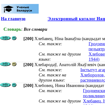
На главную
Словарь
:
Все словари
[200]
Хлебавец, Ніна Іванаўна (кандыдат м
См. также:
Гродзенс
педыятр
См. также на другом
Хлебовец
языке:
1944)
[200]
Хлебародаў, Анатолій Якаўлевіч (кан
См. также:
Інстытут ага
См. также на
Хлебородов,
другом языке:
растениеводс
[200]
Хлебовец, Нина Ивановна (кандидат 
См. также:
Гродненски
поликлинич
См. также на другом
Хлебавец, 