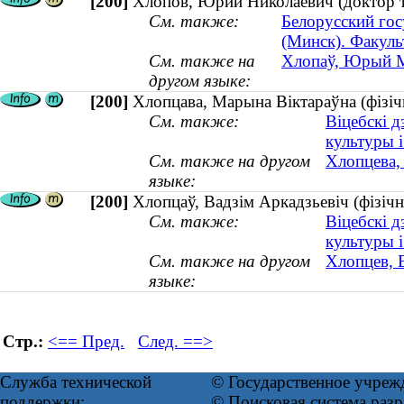
[200]
Хлопов, Юрий Николаевич (доктор т
См. также:
Белорусский гос
(Минск). Факуль
См. также на
Хлопаў, Юрый Мі
другом языке:
[200]
Хлопцава, Марына Віктараўна (фізічн
См. также:
Віцебскі д
культуры і
См. также на другом
Хлопцева, 
языке:
[200]
Хлопцаў, Вадзім Аркадзьевіч (фізічна
См. также:
Віцебскі д
культуры і
См. также на другом
Хлопцев, В
языке:
Стр.:
<== Пред.
След. ==>
Служба технической
© Государственное учреж
поддержки:
© Поисковая система ра