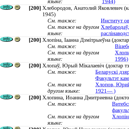
языке:
1944)
[200]
Хлебородов, Анатолий Яковлевич (ка
1945)
См. также:
Институт о
См. также на другом
Хлебародаў,
языке:
раслінаводст
[200]
Хлопіна, Іаанна Дзмітрыеўна (докт
См. также:
Віцеб
См. также на другом
Хлопи
языке:
1996)
[200]
Хлопаў, Юрый Мікалаевіч (доктар тэ
См. также:
Беларускі дзя
Факультэт кам
См. также на
Хлопов, Юрий 
другом языке:
1921— )
[200]
Хлопина, Иоанна Дмитриевна (докт
См. также:
Витебс
факуль
См. также на другом
Хлопін
языке: