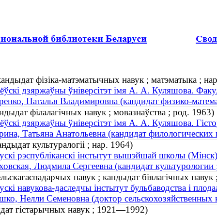
андыдат фізіка-матэматычных навук ; матэматыка ; нар
ёўскі дзяржаўны ўніверсітэт імя А. А. Куляшова. Факу
енко, Наталья Владимировна (кандидат физико-математ
дыдат філалагічных навук ; мовазнаўства ; род. 1963)
ёўскі дзяржаўны ўніверсітэт імя А. А. Куляшова. Гіст
ина, Татьяна Анатольевна (кандидат филологических на
дыдат культуралогіі ; нар. 1964)
ускі рэспубліканскі інстытут вышэйшай школы (Мінск
овская, Людмила Сергеевна (кандидат культурологии ;
ьскагаспадарчых навук ; кандыдат біялагічных навук ;
ускі навукова-даследчы інстытут бульбаводства і плода
ко, Нелли Семеновна (доктор сельскохозяйственных на
ыдат гістарычных навук ; 1921—1992)