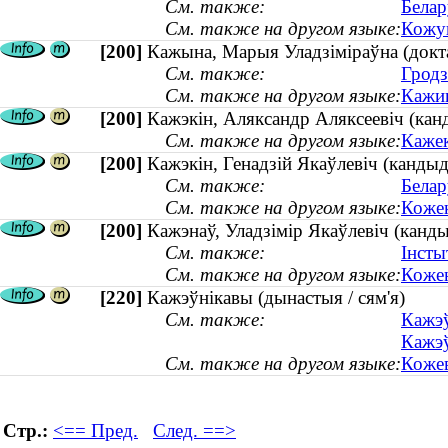
См. также:
Белар
См. также на другом языке:
Кожуш
[200]
Кажына, Марыя Уладзіміраўна (доктар
См. также:
Гродз
См. также на другом языке:
Кажин
[200]
Кажэкін, Аляксандр Аляксеевіч (кан
См. также на другом языке:
Кажек
[200]
Кажэкін, Генадзій Якаўлевіч (канды
См. также:
Белар
См. также на другом языке:
Кожек
[200]
Кажэнаў, Уладзімір Якаўлевіч (канды
См. также:
Інстыт
См. также на другом языке:
Кожен
[220]
Кажэўнікавы (дынастыя / сям'я)
См. также:
Кажэў
Кажэў
См. также на другом языке:
Кожев
Стр.:
<== Пред.
След. ==>