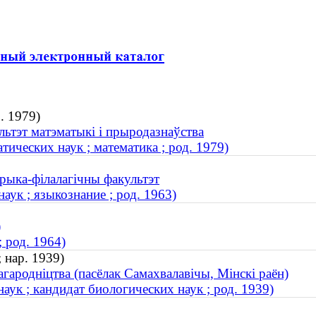
. 1979)
льтэт матэматыкі і прыродазнаўства
ических наук ; математика ; род. 1979)
орыка-філалагічны факультэт
ук ; языкознание ; род. 1963)
)
 род. 1964)
 нар. 1939)
агародніцтва (пасёлак Самахвалавічы, Мінскі раён)
ук ; кандидат биологических наук ; род. 1939)