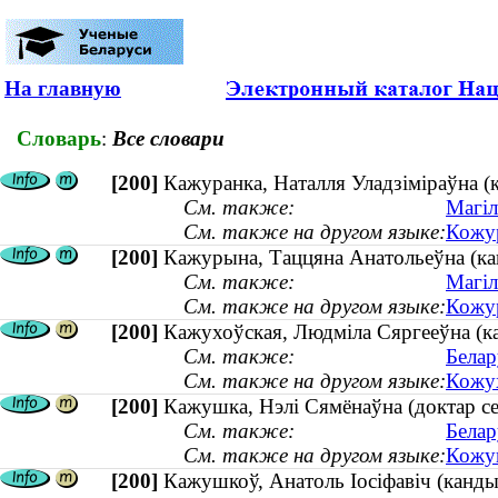
На главную
Словарь
:
Все словари
[200]
Кажуранка, Наталля Уладзіміраўна (к
См. также:
Магіл
См. также на другом языке:
Кожур
[200]
Кажурына, Таццяна Анатольеўна (кан
См. также:
Магіл
См. также на другом языке:
Кожур
[200]
Кажухоўская, Людміла Сяргееўна (кан
См. также:
Белар
См. также на другом языке:
Кожух
[200]
Кажушка, Нэлі Сямёнаўна (доктар сел
См. также:
Белар
См. также на другом языке:
Кожуш
[200]
Кажушкоў, Анатоль Іосіфавіч (канд