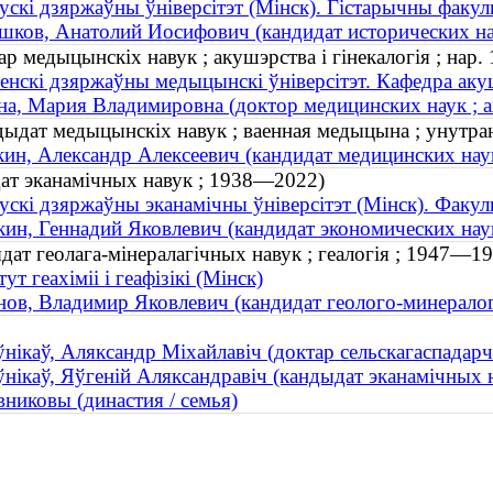
ускі дзяржаўны ўніверсітэт (Мінск). Гістарычны факул
ков, Анатолий Иосифович (кандидат исторических н
 медыцынскіх навук ; акушэрства і гінекалогія ; нар. 
енскі дзяржаўны медыцынскі ўніверсітэт. Кафедра акушэ
а, Мария Владимировна (доктор медицинских наук ; ак
дыдат медыцынскіх навук ; ваенная медыцына ; унутра
ин, Александр Алексеевич (кандидат медицинских наук 
дат эканамічных навук ; 1938—2022)
ускі дзяржаўны эканамічны ўніверсітэт (Мінск). Факул
ин, Геннадий Яковлевич (кандидат экономических на
дат геолага-мінералагічных навук ; геалогія ; 1947—1
ут геахіміі і геафізікі (Мінск)
ов, Владимир Яковлевич (кандидат геолого-минералог
нікаў, Аляксандр Міхайлавіч (доктар сельскагаспадарч
нікаў, Яўгеній Аляксандравіч (кандыдат эканамічных н
никовы (династия / семья)