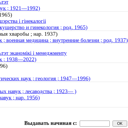
ьтэт
аук ; 1921—1992)
1965)
рства і гінекалогіі
ушерство и гинекология ; род. 1965)
ныя хваробы ; нар. 1937)
; военная медицина ; внутренние болезни ; род. 1937)
ьтэт эканомікі і менеджменту
ук ; 1938—2022)
996)
ических наук ; геология ; 1947—1996)
ых навук ; лесаводства ; 1923— )
авук ; нар. 1956)
Выдавать начиная с: