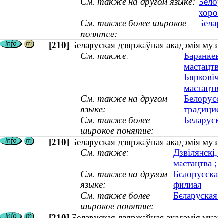
См. также на другом языке:
Бело
хоро
См. также более широкое
Бела
понятие:
[210]
Беларуская дзяржаўная акадэмія му
См. также:
Баранкев
мастацтв
Бярковіч
мастацтв
См. также на другом
Белорус
языке:
традици
См. также более
Беларуск
широкое понятие:
[210]
Беларуская дзяржаўная акадэмія музы
См. также:
Дзвілянскі
мастацтва 
См. также на другом
Белорусска
языке:
филиал
См. также более
Беларуская
широкое понятие:
[210]
Беларуская дзяржаўная акадэмія муз