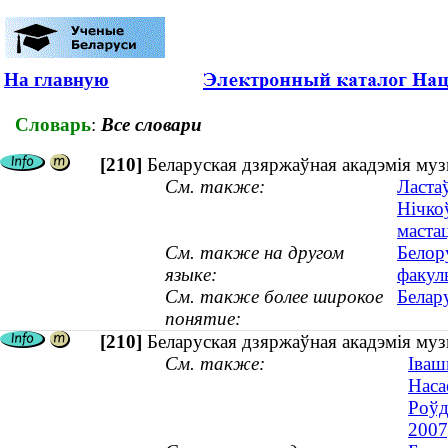
На главную
Словарь
:
Все словари
[210]
Беларуская дзяржаўная акадэмія муз
См. также:
Ласта
Нічкоў
маста
См. также на другом
Белор
языке:
факул
См. также более широкое
Белар
понятие:
[210]
Беларуская дзяржаўная акадэмія муз
См. также:
Іваш
Наса
Роўд
2007