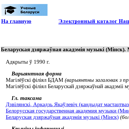
На главную
Беларуская дзяржаўная акадэмія музыкі (Мінск). 
Адкрыты ў 1990 г.
Варыянтная форма
Магілёўскі філіял БДАМ
(варыянтны загаловак з п
Магілёўскі філіял Беларускай дзяржаўнай акадэміі м
Гл. таксама
Дзвілянскі, Аркадзь Якаўлевіч (кандыдат мастацтваз
Белорусская государственная академия музыки (Ми
Беларуская дзяржаўная акадэмія музыкі (Мінск)
(бо
Крыніцы інфармацыі