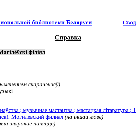
Справка
Магілёўскі філіял
рымяненнем скарачэнняў)
узыкі
наўства ; музычнае мастацтва ; мастацкая літаратура 
нск). Могилевский филиал
(на іншай мове)
льш шырокае паняцце)