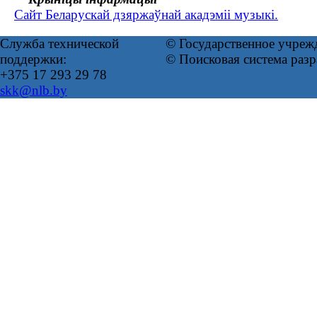
Сайт Беларускай дзяржаўнай акадэміі музыкі.
Служба технической
© Государственное учреж
поддержки:
© Поисковая система раз
+375 17 293 29 78
skk@nlb.by