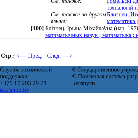
См. также:
Гомельскі д
тэхналогій 
См. также на другом
Близнец, Иг
языке:
математика ;
[400]
Блізнец, Ірына Міхайлаўна (нар. 1
матэматычных навук ; матэматыка ; н
Стр.:
<== Пред.
След. ==>
Служба технической
© Государственное учреж
поддержки:
© Поисковая система ра
+375 17 293 29 78
Беларуси
skk@nlb.by