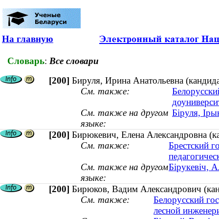
На главную
Словарь
:
Все словари
[200]
Бируля, Ирина Анатольевна (кандида
См. также:
Белорусски
доуниверси
См. также на другом
Біруля, Іры
языке:
[200]
Бирюкевич, Елена Александровна (ка
См. также:
Брестский г
педагогичес
См. также на другом
Бірукевіч, А
языке:
[200]
Бирюков, Вадим Александрович (канд
См. также:
Белорусский гос
лесной инженери