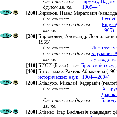
См. также на
Бірукоў, Вадзім
другом языке:
1909— )
[200]
Бирюков, Павел Маратович (кандидат
См. также:
Респуб
См. также на другом
Біруко
языке:
1965)
[200]
Бирюкович, Александр Леопольдович 
1955)
См. также:
Институт м
См. также на другом
Біруковіч, 
языке:
лугаводства 
[410]
БИСИ (Брест)
см.
Брестский госуд
[400]
Бительмахе, Рахиль Абрамовна (
исторических наук ; 1904—2004)
[200]
Бліадухо, Мікалай Фёдаравіч (геало
См. также:
Беларус
Дырэкт
См. также на другом
Блиоду
языке:
[200]
Блізнец, Ігар Васільевіч (кандыдат ф