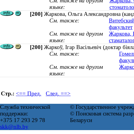
См. также на другом
Жаркова, 
языке:
стоматоло
[200]
Жаркова, Ольга Александровна (канд
См. также:
Витебский
факультет
См. также на другом
Жаркова, 
языке:
стаматалог
[200]
Жаркоў, Ігар Васільевіч (доктар бія
См. также:
Гомел
факул
См. также на другом
Жарко
языке:
Стр.:
<== Пред.
След. ==>
Служба технической
© Государственное учреж
поддержки:
© Поисковая система ра
+375 17 293 29 78
Беларуси
skk@nlb.by