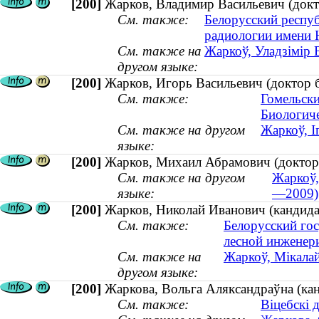
[200]
Жарков, Владимир Васильевич (докт
См. также:
Белорусский респу
радиологии имени 
См. также на
Жаркоў, Уладзімір 
другом языке:
[200]
Жарков, Игорь Васильевич (доктор 
См. также:
Гомельски
Биологиче
См. также на другом
Жаркоў, І
языке:
[200]
Жарков, Михаил Абрамович (доктор
См. также на другом
Жаркоў,
языке:
—2009)
[200]
Жарков, Николай Иванович (кандидат
См. также:
Белорусский гос
лесной инженери
См. также на
Жаркоў, Мікалай
другом языке:
[200]
Жаркова, Вольга Аляксандраўна (канд
См. также:
Віцебскі 