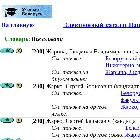
На главную
Словарь
:
Все словари
[200]
Жарина, Людмила Владимировна (кан
См. также:
Белорусский 
Инженерно-э
См. также на
Жарына, Людм
другом языке:
[200]
Жарко, Сергей Борисович (кандидат 
См. также:
Белору
факульт
См. также на другом
Жарко, 
языке:
[200]
Жарко, Сяргей Барысавіч (кандыдат 
См. также:
Белар
См. также на другом языке:
Жарко