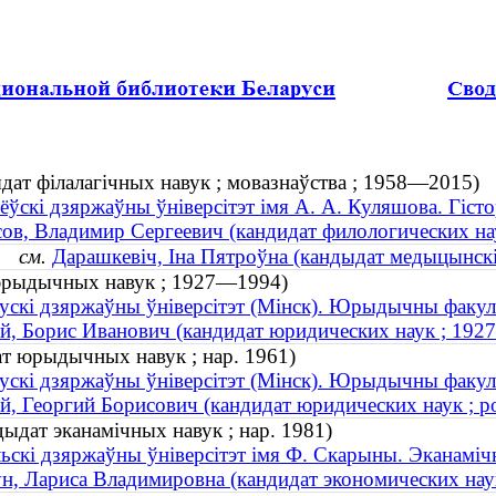
ыдат філалагічных навук ; мовазнаўства ; 1958—2015)
ёўскі дзяржаўны ўніверсітэт імя А. А. Куляшова. Гіст
ов, Владимир Сергеевич (кандидат филологических на
1)
см.
Дарашкевіч, Іна Пятроўна (кандыдат медыцынскіх
 юрыдычных навук ; 1927—1994)
ускі дзяржаўны ўніверсітэт (Мінск). Юрыдычны факул
й, Борис Иванович (кандидат юридических наук ; 19
ат юрыдычных навук ; нар. 1961)
ускі дзяржаўны ўніверсітэт (Мінск). Юрыдычны факул
й, Георгий Борисович (кандидат юридических наук ; р
ыдат эканамічных навук ; нар. 1981)
ьскі дзяржаўны ўніверсітэт імя Ф. Скарыны. Эканаміч
н, Лариса Владимировна (кандидат экономических наук