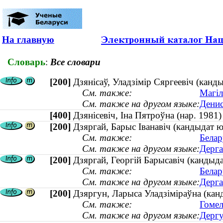
На главную
Словарь
:
Все словари
[200]
Дзянісаў, Уладзімір Сяргеевіч (канд
См. также:
Магіл
См. также на другом языке:
Денис
[400]
Дзянісевіч, Іна Пятроўна (нар. 198
[200]
Дзяргай, Барыс Іванавіч (кандыдат
См. также:
Белар
См. также на другом языке:
Дерга
[200]
Дзяргай, Георгій Барысавіч (кандыд
См. также:
Белар
См. также на другом языке:
Дерга
[200]
Дзяргун, Ларыса Уладзіміраўна (канд
См. также:
Гомел
См. также на другом языке:
Дергу