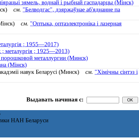
ліярацыі зямель, воднай і рыбнай гаспадарцы (Мінск)
інск)
см.
"Белводгас", дзяржаўнае аб'яднанне па
 (Мінск)
см.
"Оптыка, оптаэлектроніка і лазерная
металургія ; 1955—2017)
к ; металургія ; 1925—2013)
е порошковой металлургии (Минск)
ана (Мінск)
 акадэміі навук Беларусі (Минск)
см.
"Хімічны сінтэз і
Выдавать начиная с:
6
тики НАН Беларуси