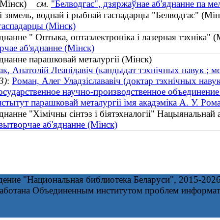
" (Мінск)
см.
"Белводгас", дзяржаўнае аб'яднанне па ме
і зямель, воднай і рыбнай гаспадарцы "Белводгас" (М
гаспадарцы (Мінск)
днанне " Оптыка, оптаэлектроніка і лазерная тэхніка"
рчае аб'яднанне (Мінск)
днанне парашковай металургіі (Мінск)
ак, Анатолій Леанідавіч (кандыдат тэхнічных навук ; 
3)
:
Роман, Алег Уладзіслававіч (доктар тэхнічных наву
осударственное научно-производственное объединени
нстытут парашковай металургіі імя акадэміка А. У. Ром
днанне "Хімічны сінтэз і біятэхналогіі" Нацыянальнай
-вытворчае аб'яднанне (Мінск)
дение "Национальная библиотека Беларуси", 2015-202
работана Объединенным институтом проблем информа