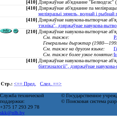
[410]
Дзяржаўнае аб'яднанне "Белводгас
[410]
Дзяржаўнае аб'яднанне па меліярацы
меліярацыі зямель, воднай і рыбнай 
[410]
Дзяржаўнае навукова-вытворчае аб'я
тэхніка", дзяржаўнае навукова-вытво
[210]
Дзяржаўнае навукова-вытворчае аб'я
См. также:
Р
Генеральны дырэктар (1980—199
См. также на другом языке:
Г
См. также более узкое понятие:
І
[410]
Дзяржаўнае навукова-вытворчае аб'я
біятэхналогіі", дзяржаўнае навукова
Стр.:
<== Пред.
След. ==>
Служба технической
© Государственное учреж
поддержки:
© Поисковая система раз
+375 17 293 29 78
skk@nlb.by