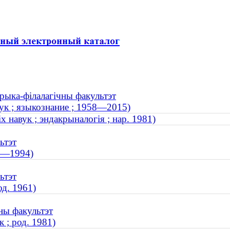
орыка-філалагічны факультэт
ук ; языкознание ; 1958—2015)
 навук ; эндакрыналогія ; нар. 1981)
ьтэт
27—1994)
ьтэт
од. 1961)
ны факультэт
 ; род. 1981)