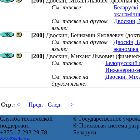
[200]
Двоскін, Міхаіл Львовіч (фізічная к
См. также:
Беларускі
эканамічн
См. также на другом
Двоскин, 
языке:
[200]
Двоскин, Бениамин Яковлевич (докто
См. также на другом
Двоскін, Б
языке:
эканоміка
[200]
Двоскин, Михаил Львович (физическ
См. также:
Белорусский 
Инженерно-э
См. также на
Двоскін, Міха
другом языке:
Стр.:
<== Пред.
След. ==>
Служба технической
© Государственное учреж
поддержки:
© Поисковая система ра
+375 17 293 29 78
Беларуси
skk@nlb.by