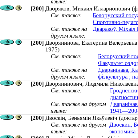
языке:
[200]
Дворяков, Михаил Илларионович (физ
См. также:
Белорусский госу
Спортивно-педаго
См. также на
Дваракоў, Міхаіл І
другом языке:
[200]
Дворянинова, Екатерина Валерьевна (
1975)
См. также:
Белорусский го
Факультет оздо
См. также на
Дваранінава, Ка
другом языке:
фізкультура ; на
[200]
Дворянинович, Людмила Николаевна 
См. также:
Гродненски
диагностич
См. также на другом
Дваранінав
языке:
1941—200
[200]
Двоскін, Беньямін Якаўлевіч (доктар 
См. также на другом
Двоскин, Б
языке:
экономика 