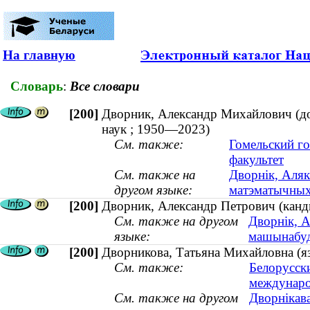
На главную
Словарь
:
Все словари
[200]
Дворник, Александр Михайлович (до
наук ; 1950—2023)
См. также:
Гомельский г
факультет
См. также на
Дворнік, Аляк
другом языке:
матэматычных
[200]
Дворник, Александр Петрович (канд
См. также на другом
Дворнік, А
языке:
машынабуд
[200]
Дворникова, Татьяна Михайловна (яз
См. также:
Белорусск
междунар
См. также на другом
Дворнiкава