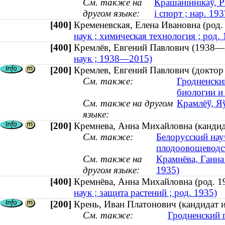
См. также на
Крашаніннікаў, Р
другом языке:
і спорт ; нар. 193
[400]
Кременевская, Елена Ивановна (ро
наук ; химическая технология ; род. 
[400]
Кремлёв, Евгений Павлович (193
наук ; 1938—2015)
[200]
Кремлев, Евгений Павлович (доктор
См. также:
Гродненски
биологии и
См. также на другом
Крамлёў, Я
языке:
[200]
Кремнева, Анна Михайловна (кандида
См. также:
Белорусский нау
плодоовощеводс
См. также на
Крамнёва, Ганна 
другом языке:
1935)
[400]
Кремнёва, Анна Михайловна (род.
наук ; защита растений ; род. 1935)
[200]
Крень, Иван Платонович (кандидат 
См. также:
Гродненский 