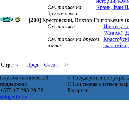
истории, ком
См. также на
Крэнь, Іван 
другом языке:
[200]
Крестовский, Виктор Григорьевич (к
См. также:
Институт 
(Минск). 
См. также на другом
Крастоўскі
языке:
эканоміка ;
Стр.:
<== Пред.
След. ==>
Служба технической
© Государственное учреж
поддержки:
© Поисковая система ра
+375 17 293 29 78
Беларуси
skk@nlb.by