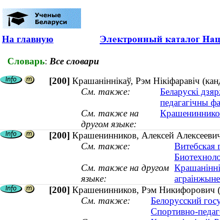
На главную
Словарь
:
Все словари
[200]
Крашаніннікаў, Рэм Нікіфаравіч (канд
См. также:
Беларускі дзяр
педагагічны фа
См. также на
Крашенинников
другом языке:
[200]
Крашенинников, Алексей Алексеевич
См. также:
Витебская 
Биотехноло
См. также на другом
Крашанінні
языке:
аграінжын
[200]
Крашенинников, Рэм Никифорович (к
См. также:
Белорусский гос
Спортивно-педаг