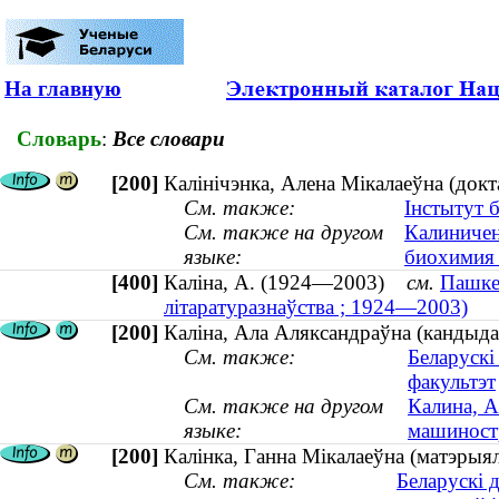
На главную
Словарь
:
Все словари
[200]
Калінічэнка, Алена Мікалаеўна (доктар
См. также:
Інстытут б
См. также на другом
Калиничен
языке:
биохимия 
[400]
Каліна, А. (1924—2003)
см.
Пашкев
літаратуразнаўства ; 1924—2003)
[200]
Каліна, Ала Аляксандраўна (кандыда
См. также:
Беларускі
факультэт
См. также на другом
Калина, А
языке:
машиностр
[200]
Калінка, Ганна Мікалаеўна (матэрыял
См. также:
Беларускі 