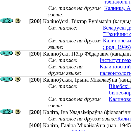
тэхналогіі і
См. также на другом
Калинка, А
языке:
[200]
Каліноўскі, Віктар Рувімавіч (кандыд
См. также:
Беларускі д
"Тэхнічны 
См. также на другом
Калиновски
языке:
; род. 1946)
[200]
Каліноўскі, Пётр Фёдаравіч (кандыда
См. также:
Інстытут геах
См. также на
Калиновский,
другом языке:
палеонтолог
[200]
Каліноўская, Ірына Мікалаеўна (канд
См. также:
Віцебскі 
бізнес-кі
См. также на другом
Калиновс
языке:
[200]
Каліта, Іна Уладзіміраўна (філалагічн
См. также на другом языке:
Калит
[400]
Каліта, Галіна Міхайлаўна (нар. 19