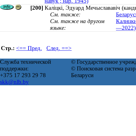
навук ; нар. 1945)
[200]
Каліцкі, Эдуард Мечыслававіч (канд
См. также:
Беларус
См. также на другом
Калицки
языке:
—2022)
Стр.:
<== Пред.
След. ==>
Служба технической
© Государственное учреж
поддержки:
© Поисковая система ра
+375 17 293 29 78
Беларуси
skk@nlb.by